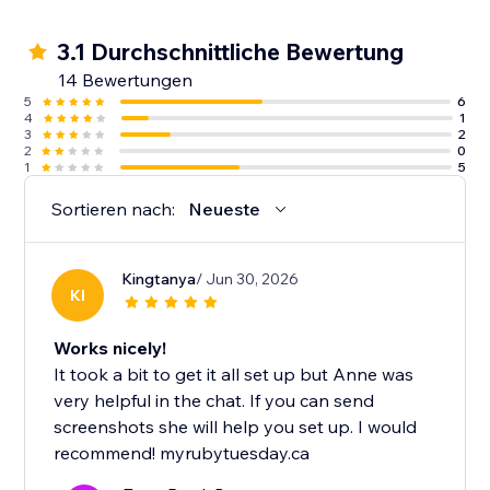
3.1 Durchschnittliche Bewertung
14 Bewertungen
5
6
4
1
3
2
2
0
1
5
Sortieren nach:
Neueste
Kingtanya
/ Jun 30, 2026
KI
Works nicely!
It took a bit to get it all set up but Anne was
very helpful in the chat. If you can send
screenshots she will help you set up. I would
recommend! myrubytuesday.ca