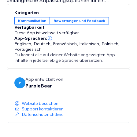
umfangreiche Anpassungsoptionen für ein
gepflegtes, professionelles Erscheinungsbild. Heben
Kategorien
Sie Bewertungen hervor, die ins Auge fallen,
Kommunikation
Bewertungen und Feedback
Vertrauen inspirieren und den Umsatz steigern.
Verfügbarkeit:
Diese App ist weltweit verfügbar.
Veredeln Sie Ihren Laden mit einem beeindruckenden
App-Sprachen:
Englisch
,
Deutsch
,
Französisch
,
Italienisch
,
Polnisch
,
Etsy-Bewertungsimporteur - installieren Sie jetzt und
Portugiesisch
erleben Sie die Ergebnisse.
Du kannst alle auf deiner Website angezeigten App-
Inhalte in jede beliebige Sprache übersetzen.
App entwickelt von
P
PurpleBear
Website besuchen
Support kontaktieren
Datenschutzrichtlinie