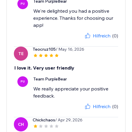
Team PurpleBear
PU
We're delighted you had a positive
experience. Thanks for choosing our
app!
Hilfreich
(0)
Teocruz105
/ May 16, 2026
TE
I love it. Very user friendly
Team PurpleBear
PU
We really appreciate your positive
feedback.
Hilfreich
(0)
Chickchaos
/ Apr 29, 2026
CH