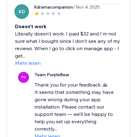
Kdramacompanion
/ Nov 4, 2025
KD
Doesn't work
Literally doesn't work. I paid $32 and I'm not
sure what I bought since I don't see any of my
reviews. When I go to click on manage app - I
get...
Mehr lesen
Team PurpleBear
PU
Thank you for your feedback. 🙏
It seems that something may have
gone wrong during your app
installation. Please contact our
support team — we’ll be happy to
help you set up everything
correctly...
Mehr lesen