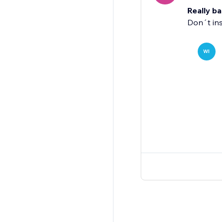
Really b
Don´t inst
WI