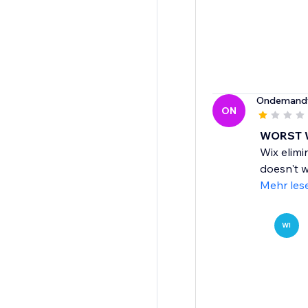
Ondemand
ON
WORST 
Wix elimi
doesn't w
Mehr les
WI