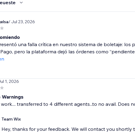
eueste
elsa
/ Jul 23, 2026
comiendo
esentó una falla crítica en nuestro sistema de boletaje: los
ago, pero la plataforma dejó las órdenes como “pendientes”,
en
Jul 1, 2026
 Warnings
work.... transferred to 4 different agents...to no avail. Does n
Team Wix
Hey, thanks for your feedback. We will contact you shortly 