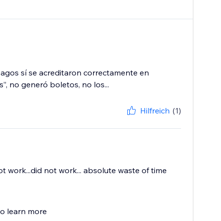
 pagos sí se acreditaron correctamente en
 no generó boletos, no los...
Hilfreich
(1)
ot work...did not work... absolute waste of time
to learn more