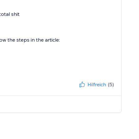
total shit
w the steps in the article:
Hilfreich
(5)