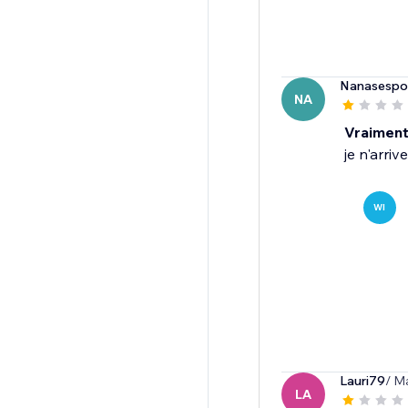
Nanasespoi
NA
Vraiment
je n'arriv
WI
Lauri79
/ M
LA