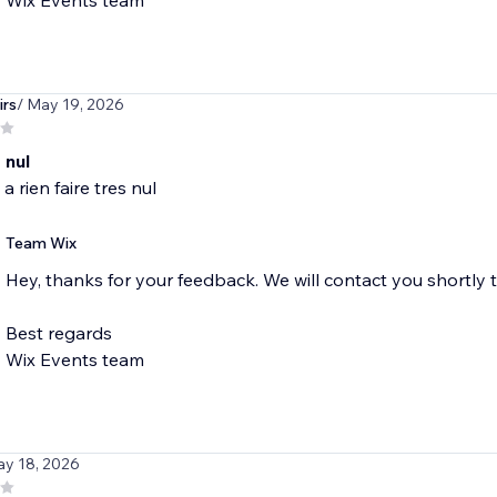
Wix Events team
rs
/ May 19, 2026
 nul
e a rien faire tres nul
Team Wix
Hey, thanks for your feedback. We will contact you shortly 
Best regards
Wix Events team
ay 18, 2026