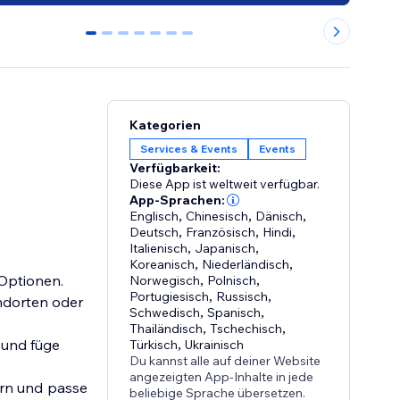
0
1
2
3
4
5
6
Kategorien
Services & Events
Events
Verfügbarkeit:
Diese App ist weltweit verfügbar.
App-Sprachen:
Englisch
,
Chinesisch
,
Dänisch
,
Deutsch
,
Französisch
,
Hindi
,
Italienisch
,
Japanisch
,
Koreanisch
,
Niederländisch
,
 Optionen.
Norwegisch
,
Polnisch
,
Portugiesisch
,
Russisch
,
ndorten oder
Schwedisch
,
Spanisch
,
Thailändisch
,
Tschechisch
,
 füge
Türkisch
,
Ukrainisch
Du kannst alle auf deiner Website
angezeigten App-Inhalte in jede
nd passe
beliebige Sprache übersetzen.