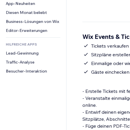
Conversion
Lagerlösungen
App-Neuheiten
PDF
Bildeffekte
Chat
Dropshipping
Dateifreigabe
Diesen Monat beliebt
Buttons & Menüs
Kommentare
Preise & Abonnements
News
Banner & Abzeichen
Business-Lösungen von Wix
Telefon
Crowdfunding
Content-Dienste
Taschenrechner
Community
Editor-Erweiterungen
Speisen & Getränke
Wix Events & Tic
Texteffekte
Suche
Bewertungen und Feedback
HILFREICHE APPS
Wetter
Tickets verkaufe
CRM
Lead-Gewinnung
Diagramme & Tabellen
Sitzpläne erstell
Traffic-Analyse
Einmalige oder wi
Besucher-Interaktion
Gäste einchecken 
- Erstelle Tickets mit
- Veranstalte einmal
online.
- Entwirf deinen eigen
Sitzplätze, Abschnitte
- Füge deinen PDF-Tick