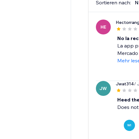
Sortieren nach:
N
Hectorrang
HE
No la re
La app pr
Mercado P
Mehr les
Jwat314
/ 
JW
Heed the
Does not 
WI