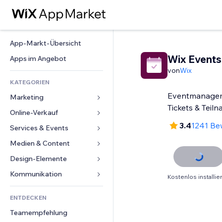
App-Markt-Übersicht
Wix Events
Apps im Angebot
von
Wix
KATEGORIEN
Eventmanageme
Marketing
Tickets & Teil
Online-Verkauf
Anzeigen
3.4
1241 Be
Mobil
Services & Events
Apps für Shops
Statistiken
Versand & Lieferung
Medien & Content
Hotels
Social Media
Verkaufen-Buttons
Events
Design-Elemente
Galerie
SEO
Online-Kurse
Restaurants
Musik
Karten & Navigation
Kommunikation 
Kostenlos installie
Interaktion
Print on Demand
Immobilien
Podcasts
Datenschutz & Sicherheit
Formulare
Website-Einträge
Buchhaltung
ENTDECKEN
Buchungen
Fotografie
Uhr
Blog
E-Mail
Gutscheine & Treuebonus
Teamempfehlung
Video
Seiten-Vorlagen
Umfragen