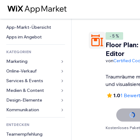
App-Markt-Übersicht
- 5 %
Apps im Angebot
Floor Plan:
KATEGORIEN
Editor
von
Certified Co
Marketing
Online-Verkauf
Anzeigen
Traumräume mü
Mobil
Services & Events
Apps für Shops
und visualisier
Statistiken
Versand & Lieferung
Medien & Content
Hotels
1.0
1 Bewer
Social Media
Verkaufen-Buttons
Events
Design-Elemente
Galerie
SEO
Online-Kurse
Restaurants
Musik
Karten & Navigation
Kommunikation 
Interaktion
Print on Demand
Immobilien
Podcasts
Datenschutz & Sicherheit
Formulare
Website-Einträge
Buchhaltung
ENTDECKEN
Buchungen
Fotografie
Uhr
Blog
Kostenloses Paket
E-Mail
Gutscheine & Treuebonus
Teamempfehlung
Video
Seiten-Vorlagen
Umfragen