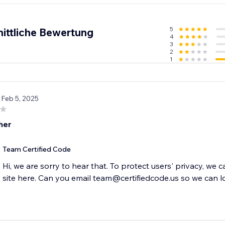
5
ittliche Bewertung
4
3
2
1
 Feb 5, 2025
her
Team Certified Code
Hi, we are sorry to hear that. To protect users' privacy, we 
site here. Can you email team@certifiedcode.us so we can l