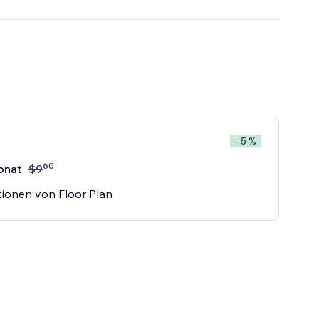
- 5 %
60
onat
$
9
tionen von Floor Plan