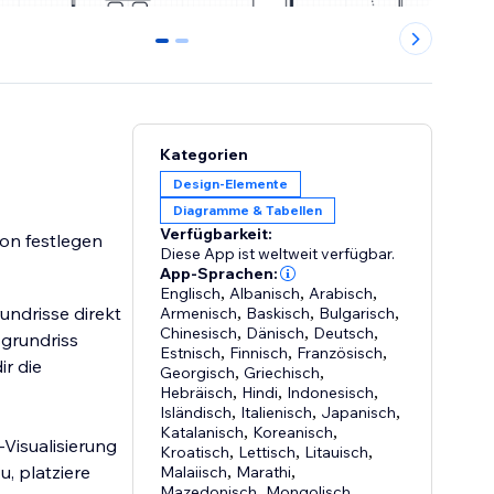
0
1
Kategorien
Design-Elemente
Diagramme & Tabellen
Verfügbarkeit:
ion festlegen
Diese App ist weltweit verfügbar.
App-Sprachen:
Englisch
,
Albanisch
,
Arabisch
,
rundrisse direkt
Armenisch
,
Baskisch
,
Bulgarisch
,
Chinesisch
,
Dänisch
,
Deutsch
,
sgrundriss
Estnisch
,
Finnisch
,
Französisch
,
ir die
Georgisch
,
Griechisch
,
Hebräisch
,
Hindi
,
Indonesisch
,
Isländisch
,
Italienisch
,
Japanisch
,
Katalanisch
,
Koreanisch
,
-Visualisierung
Kroatisch
,
Lettisch
,
Litauisch
,
, platziere
Malaiisch
,
Marathi
,
Mazedonisch
,
Mongolisch
,