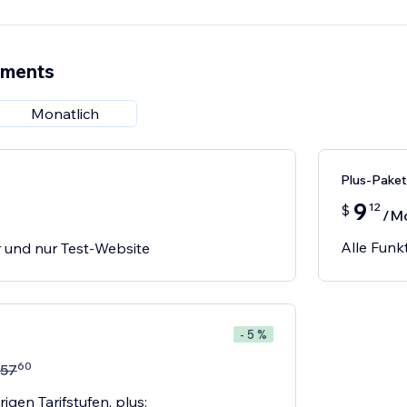
ements
Monatlich
Plus-Paket
9
12
$
/M
Alle Funk
r und nur Test-Website
- 5 %
60
57
igen Tarifstufen, plus: