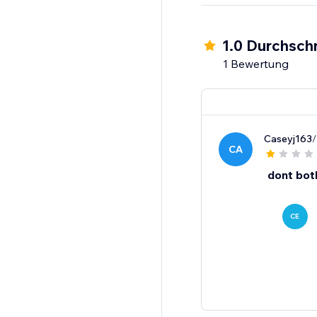
1.0 Durchschn
1 Bewertung
Caseyj163
/
CA
dont bot
CE