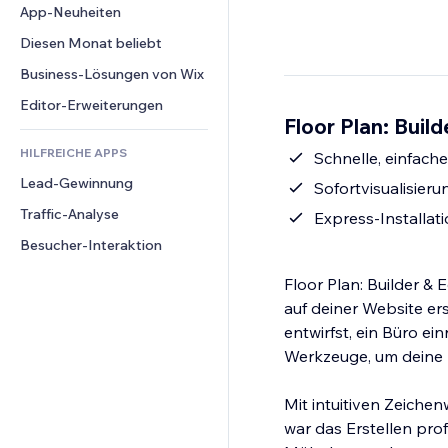
Conversion
Lagerlösungen
App-Neuheiten
PDF
Bildeffekte
Chat
Dropshipping
Dateifreigabe
Diesen Monat beliebt
Buttons & Menüs
Kommentare
Preise & Abonnements
News
Banner & Abzeichen
Business-Lösungen von Wix
Telefon
Crowdfunding
Content-Dienste
Taschenrechner
Community
Editor-Erweiterungen
Speisen & Getränke
Floor Plan: Build
Texteffekte
Suche
Bewertungen und Feedback
HILFREICHE APPS
Wetter
Schnelle, einfach
CRM
Lead-Gewinnung
Diagramme & Tabellen
Sofortvisualisieru
Traffic-Analyse
Express-Installat
Besucher-Interaktion
Floor Plan: Builder & E
auf deiner Website er
entwirfst, ein Büro ei
Werkzeuge, um deine 
Mit intuitiven Zeiche
war das Erstellen prof