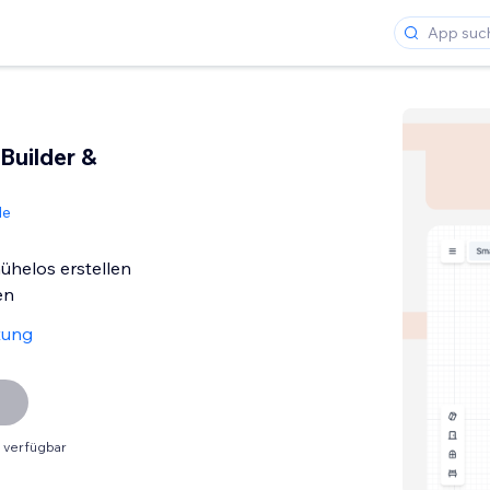
 Builder &
de
helos erstellen
en
tung
 verfügbar