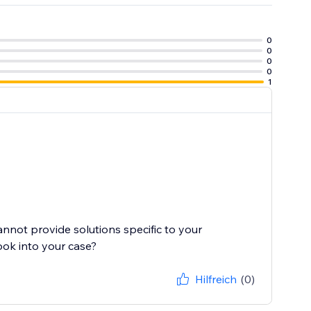
0
0
0
0
1
cannot provide solutions specific to your
ook into your case?
Hilfreich
(0)