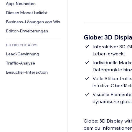
Conversion
Lagerlösungen
App-Neuheiten
PDF
Bildeffekte
Chat
Dropshipping
Dateifreigabe
Diesen Monat beliebt
Buttons & Menüs
Kommentare
Preise & Abonnements
News
Banner & Abzeichen
Business-Lösungen von Wix
Telefon
Crowdfunding
Content-Dienste
Taschenrechner
Community
Editor-Erweiterungen
Speisen & Getränke
Globe: 3D Displa
Texteffekte
Suche
Bewertungen und Feedback
HILFREICHE APPS
Wetter
Interaktiver 3D-G
CRM
Leben erweckt
Lead-Gewinnung
Diagramme & Tabellen
Individuelle Mark
Traffic-Analyse
Datenpunkte hin
Besucher-Interaktion
Volle Stilkontroll
intuitive Oberfläc
Visuelle Elemente
dynamische global
Globe: 3D Display wit
dem du Informationen 