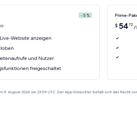
Prime-Pak
- 5 %
54
72
$
00
/
 Live-Website anzeigen
Globen
itenaufrufe und Nutzer
sfunktionen freigeschaltet
um 9. August 2026 um 23:59 UTC. Der App-Entwickler behält sich das Recht v