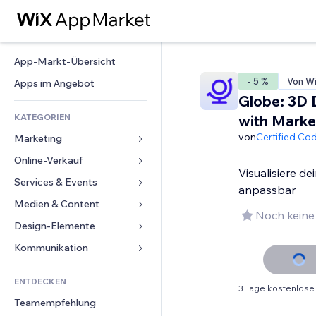
App-Markt-Übersicht
- 5 %
Von Wix
Apps im Angebot
Globe: 3D 
KATEGORIEN
with Marke
von
Certified Co
Marketing
Online-Verkauf
Anzeigen
Visualisiere de
Mobil
Services & Events
Apps für Shops
anpassbar
Statistiken
Versand & Lieferung
Medien & Content
Hotels
Noch keine
Social Media
Verkaufen-Buttons
Events
Design-Elemente
Galerie
SEO
Online-Kurse
Restaurants
Musik
Karten & Navigation
Kommunikation 
Interaktion
Print on Demand
Immobilien
Podcasts
Datenschutz & Sicherheit
Formulare
Website-Einträge
Buchhaltung
ENTDECKEN
Buchungen
Fotografie
Uhr
Blog
3 Tage kostenlose
E-Mail
Gutscheine & Treuebonus
Teamempfehlung
Video
Seiten-Vorlagen
Umfragen