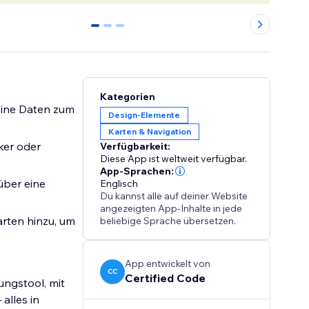
0
1
2
Kategorien
deine Daten zum
Design-Elemente
Karten & Navigation
ker oder
Verfügbarkeit:
Diese App ist weltweit verfügbar.
App-Sprachen:
über eine
Englisch
Du kannst alle auf deiner Website
angezeigten App-Inhalte in jede
arten hinzu, um
beliebige Sprache übersetzen.
App entwickelt von
CC
Certified Code
ungstool, mit
alles in