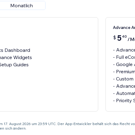
Monatlich
Advance An
5
40
$
/M
- Advanc
ics Dashboard
- Full eC
mance Widgets
- Google 
 Setup Guides
- Premium
- Custom 
- Advance
- Automa
- Priority
um 17. August 2026 um 23:59 UTC. Der App-Entwickler behält sich das Recht vo
n sich ändern.