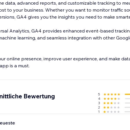
ime data, advanced reports, and customizable tracking to me
ost to your business. Whether you want to monitor traffic so
sions, GA4 gives you the insights you need to make smarte
ersal Analytics, GA4 provides enhanced event-based tracking
achine learning, and seamless integration with other Google
our online presence, improve user experience, and make dat
 app is a must.
5
nittliche Bewertung
4
3
2
1
eueste