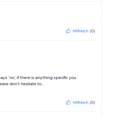
Hilfreich
(0)
s 'no', if there is anything specific you
ase don't hesitate to...
Hilfreich
(0)