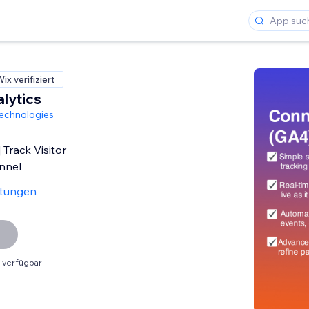
ix verifiziert
lytics
echnologies
Track Visitor
nnel
rtungen
 verfügbar