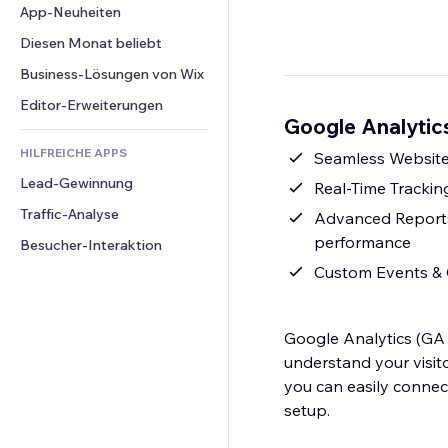
Conversion
Lagerlösungen
App-Neuheiten
PDF
Bildeffekte
Chat
Dropshipping
Dateifreigabe
Diesen Monat beliebt
Buttons & Menüs
Kommentare
Preise & Abonnements
News
Banner & Abzeichen
Business-Lösungen von Wix
Telefon
Crowdfunding
Content-Dienste
Taschenrechner
Community
Editor-Erweiterungen
Speisen & Getränke
Google Analytics
Texteffekte
Suche
Bewertungen und Feedback
HILFREICHE APPS
Wetter
Seamless Website I
CRM
Lead-Gewinnung
Diagramme & Tabellen
Real-Time Tracking
Traffic-Analyse
Advanced Reports
performance
Besucher-Interaktion
Custom Events & G
Google Analytics (GA 
understand your visit
you can easily connec
setup.