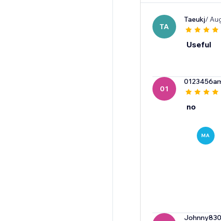
Taeukj
/ Au
TA
Useful
0123456a
01
no
MA
Johnny83