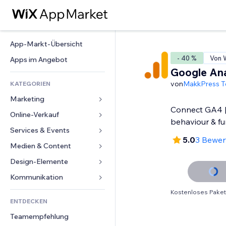
App-Markt-Übersicht
- 40 %
Von W
Apps im Angebot
Google Ana
von
MakkPress T
KATEGORIEN
Marketing
Connect GA4 | 
Online-Verkauf
Anzeigen
behaviour & fu
Mobil
Services & Events
Apps für Shops
5.0
3 Bewe
Statistiken
Versand & Lieferung
Medien & Content
Hotels
Social Media
Verkaufen-Buttons
Events
Design-Elemente
Galerie
SEO
Online-Kurse
Restaurants
Musik
Karten & Navigation
Kommunikation 
Interaktion
Print on Demand
Immobilien
Podcasts
Datenschutz & Sicherheit
Formulare
Kostenloses Paket
Website-Einträge
Buchhaltung
ENTDECKEN
Buchungen
Fotografie
Uhr
Blog
E-Mail
Gutscheine & Treuebonus
Teamempfehlung
Video
Seiten-Vorlagen
Umfragen