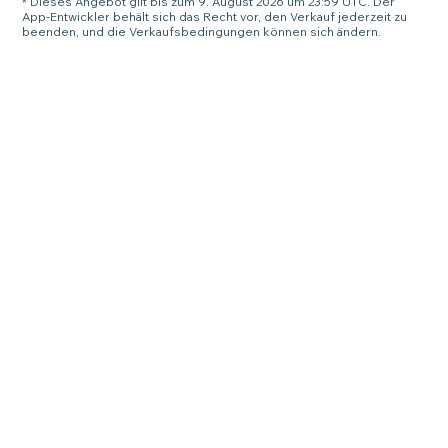
* Dieses Angebot gilt bis zum 9. August 2026 um 23:59 UTC. Der
App-Entwickler behält sich das Recht vor, den Verkauf jederzeit zu
beenden, und die Verkaufsbedingungen können sich ändern.