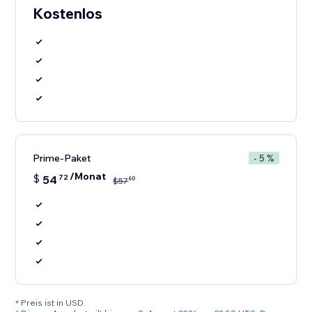
Kostenlos
Prime-Paket
- 5 %
/Monat
$
54
72
60
$
57
* Preis ist in USD.