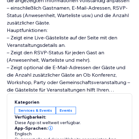
die angezeigten Informationen vollständig anpassen
– einschließlich Gastnamen, E-Mail-Adressen, RSVP-
Status (Anwesenheit, Warteliste usw.) und die Anzahl
zusätzlicher Gäste.
Hauptfunktionen:
– Zeigt eine Live-Gästeliste auf der Seite mit den
Veranstaltungsdetails an.
– Zeigt den RSVP-Status für jeden Gast an
(Anwesenheit, Warteliste und mehr).
– Zeigt optional die E-Mail-Adressen der Gäste und
die Anzahl zusätzlicher Gäste an Ob Konferenz,
Workshop, Party oder Gemeinschaftsveranstaltung –
die Gästeliste für Veranstaltungen hilft Ihren
Teilnehmern zu sehen, wer kommt, und sorgt für
Kategorien
Spannung im Vorfeld der Veranstaltung.
Services & Events
Events
Verfügbarkeit:
Diese App ist weltweit verfügbar.
App-Sprachen:
Englisch