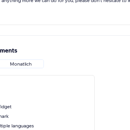
anything more we can do for you, please don't hesitate to l
ements
Monatlich
idget
mark
ltiple languages