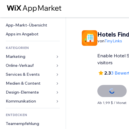
App-Markt-Übersicht
Hotels Fin
Apps im Angebot
von
TinyLinks
KATEGORIEN
Enable Hotel S
Marketing
visitors
Online-Verkauf
Anzeigen
2.3
3 Bewer
Mobil
Services & Events
Apps für Shops
Statistiken
Versand & Lieferung
Medien & Content
Hotels
Social Media
Verkaufen-Buttons
Events
Design-Elemente
Galerie
SEO
Online-Kurse
Restaurants
Musik
Karten & Navigation
Kommunikation 
Ab 1,99 $ / Monat
Interaktion
Print on Demand
Immobilien
Podcasts
Datenschutz & Sicherheit
Formulare
Website-Einträge
Buchhaltung
ENTDECKEN
Buchungen
Fotografie
Uhr
Blog
E-Mail
Gutscheine & Treuebonus
Teamempfehlung
Video
Seiten-Vorlagen
Umfragen