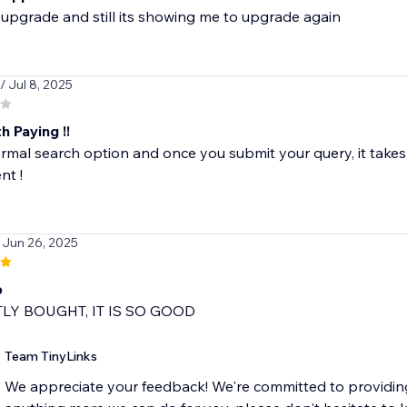
/ Jul 8, 2025
 Paying !!
rmal search option and once you submit your query, it take
t !
 Jun 26, 2025
p
TLY BOUGHT, IT IS SO GOOD
Team TinyLinks
We appreciate your feedback! We're committed to providing 