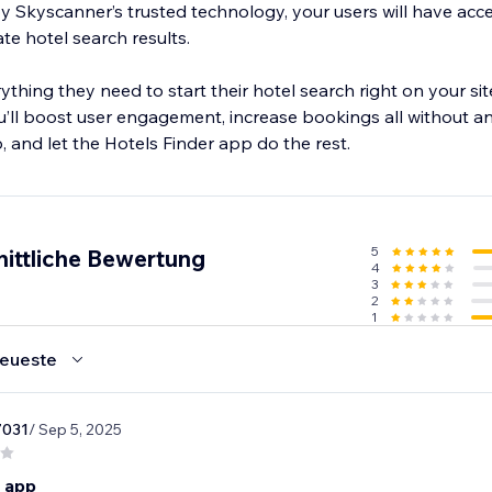
 Skyscanner’s trusted technology, your users will have acc
te hotel search results.
ything they need to start their hotel search right on your sit
ou’ll boost user engagement, increase bookings all without 
, and let the Hotels Finder app do the rest.
5
nittliche Bewertung
4
3
2
1
eueste
7031
/ Sep 5, 2025
 app