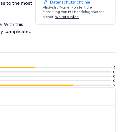
Datenschutzrichtlinie
ess to the most
Vladyslav Tytarenko stellt die
Einhaltung von EU-Handelsgesetzen
sicher.
Weitere Infos
e. With this
any complicated
1
0
0
0
2