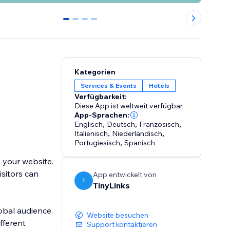
0
1
2
3
Kategorien
Services & Events
Hotels
Verfügbarkeit:
Diese App ist weltweit verfügbar.
App-Sprachen:
Englisch
,
Deutsch
,
Französisch
,
Italienisch
,
Niederländisch
,
Portugiesisch
,
Spanisch
 your website.
isitors can
App entwickelt von
T
TinyLinks
lobal audience.
Website besuchen
fferent
Support kontaktieren