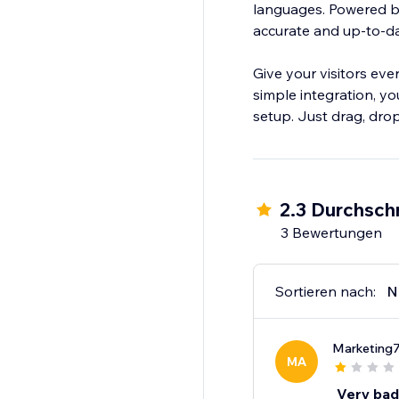
languages. Powered by
accurate and up-to-da
Give your visitors ever
simple integration, y
setup. Just drag, drop
2.3 Durchsch
3 Bewertungen
Sortieren nach:
N
Marketing
MA
Very bad