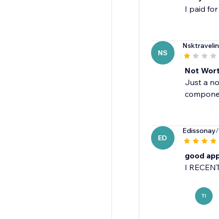
Nsktravelin
NS
Not Worth
Just a no
componen
Edissonay
/
ED
good ap
I RECEN
TI