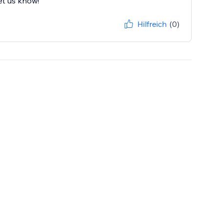
et us know!
Hilfreich
(0)