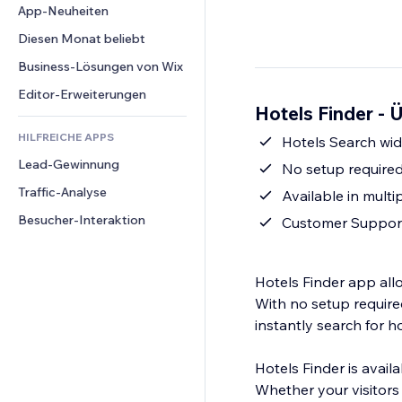
Conversion
Lagerlösungen
App-Neuheiten
PDF
Bildeffekte
Chat
Dropshipping
Dateifreigabe
Diesen Monat beliebt
Buttons & Menüs
Kommentare
Preise & Abonnements
News
Banner & Abzeichen
Business-Lösungen von Wix
Telefon
Crowdfunding
Content-Dienste
Taschenrechner
Community
Editor-Erweiterungen
Speisen & Getränke
Hotels Finder - 
Texteffekte
Suche
Bewertungen und Feedback
HILFREICHE APPS
Wetter
Hotels Search wi
CRM
Lead-Gewinnung
Diagramme & Tabellen
No setup required
Traffic-Analyse
Available in mult
Besucher-Interaktion
Customer Suppor
Hotels Finder app allo
With no setup required
instantly search for h
Hotels Finder is avail
Whether your visitors 