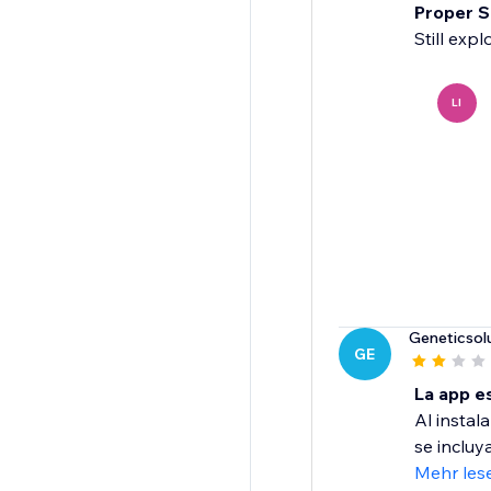
Proper S
Still exp
LI
Geneticsol
GE
La app e
Al instal
se incluy
Mehr les