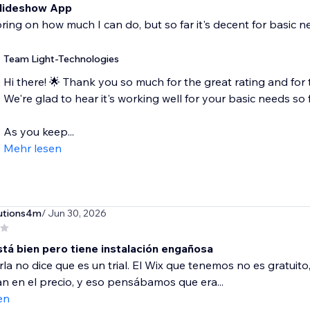
lideshow App
loring on how much I can do, but so far it's decent for basic 
Team Light-Technologies
Hi there! 🌟 Thank you so much for the great rating and for 
We're glad to hear it's working well for your basic needs so f
As you keep...
Mehr lesen
utions4m
/ Jun 30, 2026
stá bien pero tiene instalación engañosa
arla no dice que es un trial. El Wix que tenemos no es gratuit
an en el precio, y eso pensábamos que era...
en