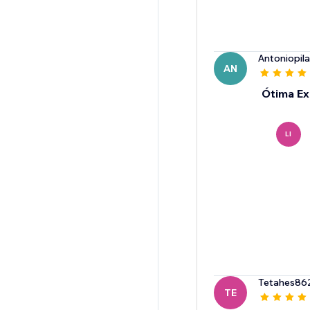
Antoniopil
AN
Ótima Ex
LI
Tetahes86
TE