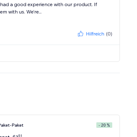
 had a good experience with our product. If
m with us. We’re...
Hilfreich
(0)
aket-Paket
- 20 %
51