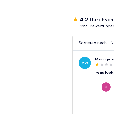
4.2 Durchsch
1591 Bewertunge
Sortieren nach:
N
Mwongwo
MW
was looki
LI