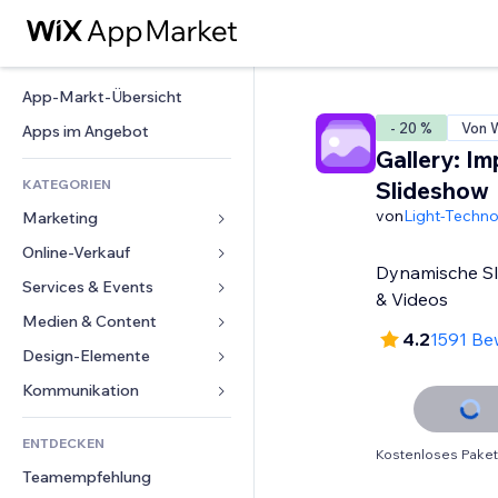
App-Markt-Übersicht
- 20 %
Von W
Apps im Angebot
Gallery: Im
KATEGORIEN
Slideshow
von
Light-Techno
Marketing
Online-Verkauf
Anzeigen
Dynamische Slid
Mobil
Services & Events
Apps für Shops
& Videos
Statistiken
Versand & Lieferung
Medien & Content
Hotels
4.2
1591 Be
Social Media
Verkaufen-Buttons
Events
Design-Elemente
Galerie
SEO
Online-Kurse
Restaurants
Musik
Karten & Navigation
Kommunikation 
Interaktion
Print on Demand
Immobilien
Podcasts
Datenschutz & Sicherheit
Formulare
Website-Einträge
Buchhaltung
ENTDECKEN
Buchungen
Fotografie
Uhr
Blog
Kostenloses Paket
E-Mail
Gutscheine & Treuebonus
Teamempfehlung
Video
Seiten-Vorlagen
Umfragen