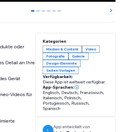
0
1
2
3
4
5
Kategorien
odukte oder
Medien & Content
Video
Fotografie
Galerie
s Detail an Ihre
Design-Elemente
Seiten-Vorlagen
Verfügbarkeit:
des Gerät
Diese App ist weltweit verfügbar.
App-Sprachen:
Englisch
,
Deutsch
,
Französisch
,
meo-Videos für
Italienisch
,
Polnisch
,
Portugiesisch
,
Russisch
,
Spanisch
imierte
App entwickelt von
L