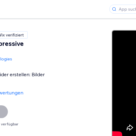
ix verifiziert
pressive
logies
er erstellen: Bilder
wertungen
 verfügbar