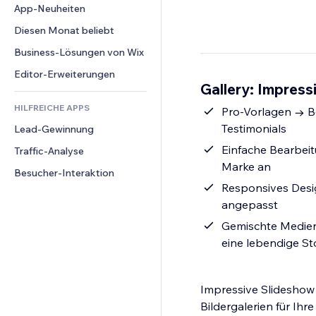
Conversion
Lagerlösungen
App-Neuheiten
PDF
Bildeffekte
Chat
Dropshipping
Dateifreigabe
Diesen Monat beliebt
Buttons & Menüs
Kommentare
Preise & Abonnements
News
Banner & Abzeichen
Business-Lösungen von Wix
Telefon
Crowdfunding
Content-Dienste
Taschenrechner
Community
Editor-Erweiterungen
Speisen & Getränke
Gallery: Impress
Texteffekte
Suche
Bewertungen und Feedback
HILFREICHE APPS
Wetter
Pro-Vorlagen → Be
CRM
Testimonials
Lead-Gewinnung
Diagramme & Tabellen
Einfache Bearbeit
Traffic-Analyse
Marke an
Besucher-Interaktion
Responsives Desig
angepasst
Gemischte Medien
eine lebendige St
Impressive Slideshow 
Bildergalerien für Ihre