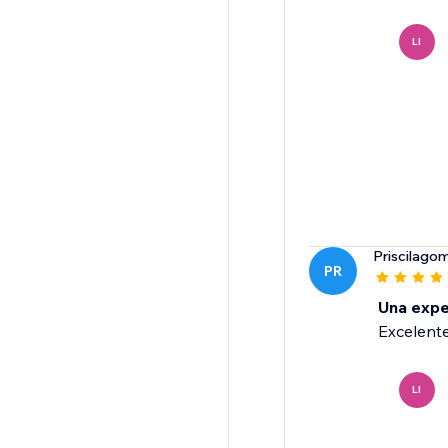
LI
Priscilago
PR
Una expe
LI