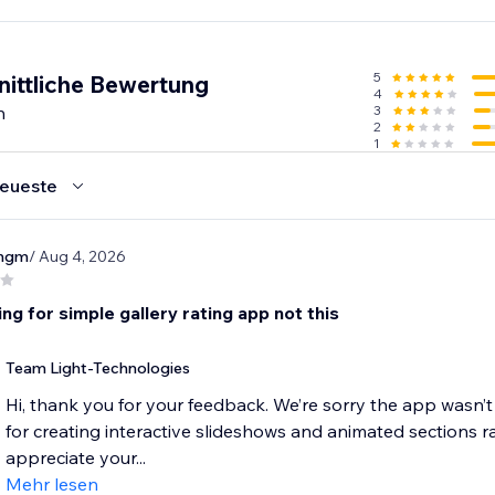
5
nittliche Bewertung
4
n
3
2
1
eueste
ngm
/ Aug 4, 2026
ng for simple gallery rating app not this
Team Light-Technologies
Hi, thank you for your feedback. We’re sorry the app wasn’
for creating interactive slideshows and animated sections r
appreciate your...
Mehr lesen