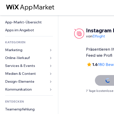
App-Markt-Übersicht
Instagram 
Apps im Angebot
von
Elfsight
KATEGORIEN
Präsentieren I
Marketing
Feed wie Profi
Online-Verkauf
Anzeigen
1.6
180 Bew
Mobil
Services & Events
Apps für Shops
Statistiken
Versand & Lieferung
Medien & Content
Hotels
Social Media
Verkaufen-Buttons
Events
Design-Elemente
Galerie
SEO
Online-Kurse
Restaurants
Musik
Karten & Navigation
Kommunikation 
7 Tage kostenlose
Interaktion
Print on Demand
Immobilien
Podcasts
Datenschutz & Sicherheit
Formulare
Website-Einträge
Buchhaltung
ENTDECKEN
Buchungen
Fotografie
Uhr
Blog
E-Mail
Gutscheine & Treuebonus
Teamempfehlung
Video
Seiten-Vorlagen
Umfragen