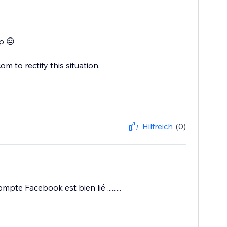
p 😔
 to rectify this situation.
Hilfreich
(0)
 Facebook est bien lié .........