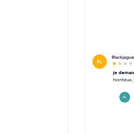
Blackjaguar
BL
je dema
honteux, 
EL