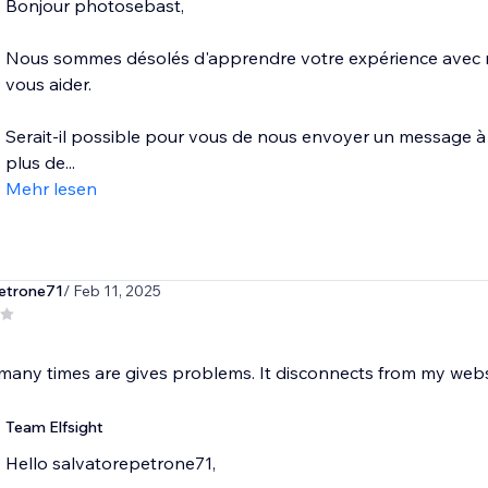
Bonjour photosebast,
Nous sommes désolés d'apprendre votre expérience avec no
vous aider.
Serait-il possible pour vous de nous envoyer un message à
plus de...
Mehr lesen
etrone71
/ Feb 11, 2025
any times are gives problems. It disconnects from my websit
Team Elfsight
Hello salvatorepetrone71,