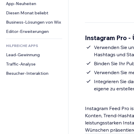
Conversion
Lagerlösungen
App-Neuheiten
PDF
Bildeffekte
Chat
Dropshipping
Dateifreigabe
Diesen Monat beliebt
Buttons & Menüs
Kommentare
Preise & Abonnements
News
Banner & Abzeichen
Business-Lösungen von Wix
Telefon
Crowdfunding
Content-Dienste
Taschenrechner
Community
Editor-Erweiterungen
Speisen & Getränke
Instagram Pro - 
Texteffekte
Suche
Bewertungen und Feedback
HILFREICHE APPS
Wetter
Verwenden Sie un
CRM
Hashtags und Sta
Lead-Gewinnung
Diagramme & Tabellen
Binden Sie Ihr Pu
Traffic-Analyse
Verwenden Sie meh
Besucher-Interaktion
Integrieren Sie d
eigene zu erstelle
Instagram Feed Pro is
Konten, Trend-Hashtag
leistungsstarken Ins
Wünschen präsentiere