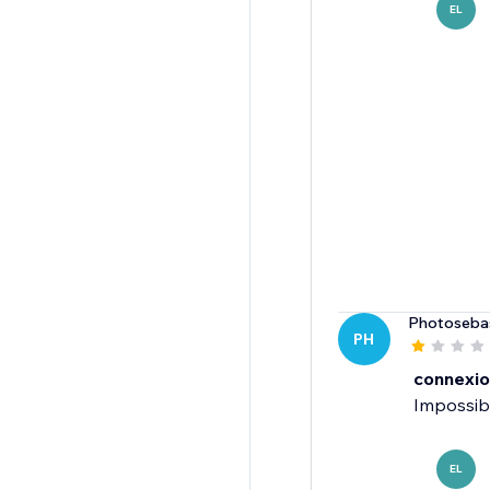
EL
Photoseba
PH
connexio
Impossibl
EL