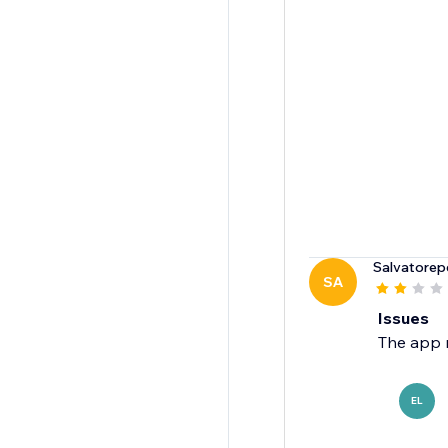
Salvatorep
SA
Issues
The app m
EL