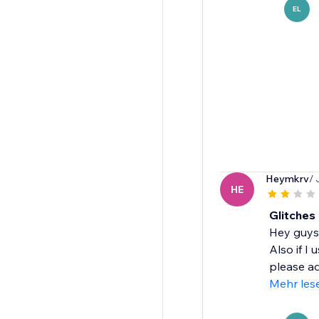
EL
Heymkrv
/ 
HE
Glitches
Hey guys,
Also if I
please ad
Mehr les