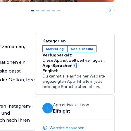
0
1
2
3
4
5
Kategorien
utzernamen,
Marketing
Social Media
Verfügbarkeit:
Diese App ist weltweit verfügbar.
mationen ein
App-Sprachen:
site passt
Englisch
Du kannst alle auf deiner Website
der Option, Ihre
angezeigten App-Inhalte in jede
beliebige Sprache übersetzen.
App entwickelt von
eren Instagram-
E
Elfsight
n und
ch nach Ihren
Website besuchen