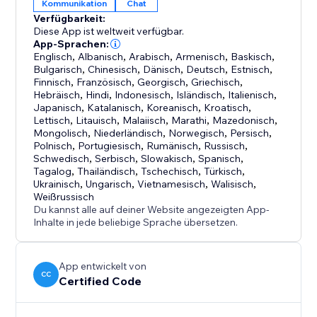
Kommunikation
Chat
Verfügbarkeit:
Diese App ist weltweit verfügbar.
App-Sprachen:
Englisch
,
Albanisch
,
Arabisch
,
Armenisch
,
Baskisch
,
Bulgarisch
,
Chinesisch
,
Dänisch
,
Deutsch
,
Estnisch
,
Finnisch
,
Französisch
,
Georgisch
,
Griechisch
,
Hebräisch
,
Hindi
,
Indonesisch
,
Isländisch
,
Italienisch
,
Japanisch
,
Katalanisch
,
Koreanisch
,
Kroatisch
,
Lettisch
,
Litauisch
,
Malaiisch
,
Marathi
,
Mazedonisch
,
Mongolisch
,
Niederländisch
,
Norwegisch
,
Persisch
,
Polnisch
,
Portugiesisch
,
Rumänisch
,
Russisch
,
Schwedisch
,
Serbisch
,
Slowakisch
,
Spanisch
,
Tagalog
,
Thailändisch
,
Tschechisch
,
Türkisch
,
Ukrainisch
,
Ungarisch
,
Vietnamesisch
,
Walisisch
,
Weißrussisch
Du kannst alle auf deiner Website angezeigten App-
Inhalte in jede beliebige Sprache übersetzen.
App entwickelt von
CC
Certified Code