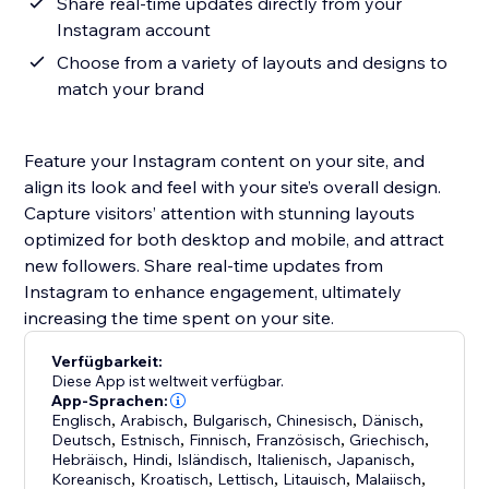
Share real-time updates directly from your
Instagram account
Choose from a variety of layouts and designs to
match your brand
Feature your Instagram content on your site, and
align its look and feel with your site’s overall design.
Capture visitors’ attention with stunning layouts
optimized for both desktop and mobile, and attract
new followers. Share real-time updates from
Instagram to enhance engagement, ultimately
increasing the time spent on your site.
Verfügbarkeit:
Diese App ist weltweit verfügbar.
App-Sprachen:
Englisch
,
Arabisch
,
Bulgarisch
,
Chinesisch
,
Dänisch
,
Deutsch
,
Estnisch
,
Finnisch
,
Französisch
,
Griechisch
,
Hebräisch
,
Hindi
,
Isländisch
,
Italienisch
,
Japanisch
,
Koreanisch
,
Kroatisch
,
Lettisch
,
Litauisch
,
Malaiisch
,