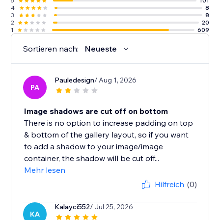
5
101
4
8
3
8
2
20
1
609
Sortieren nach:
Neueste
Pauledesign
/ Aug 1, 2026
PA
Image shadows are cut off on bottom
There is no option to increase padding on top
& bottom of the gallery layout, so if you want
to add a shadow to your image/image
container, the shadow will be cut off...
Mehr lesen
Hilfreich
(0)
Kalayci552
/ Jul 25, 2026
KA