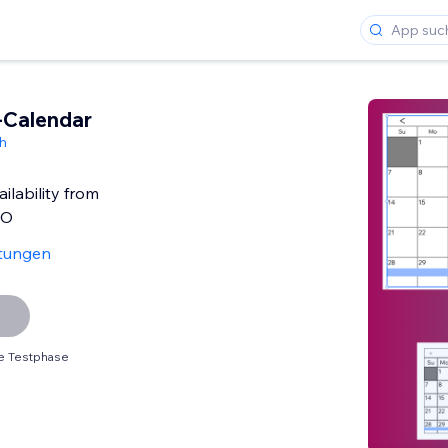
-Calendar
h
ilability from
BO
tungen
e Testphase