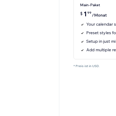
Main-Paket
1
99
$
/Monat
Your calendar 
Preset styles f
Setup in just m
Add multiple r
* Preis ist in USD.