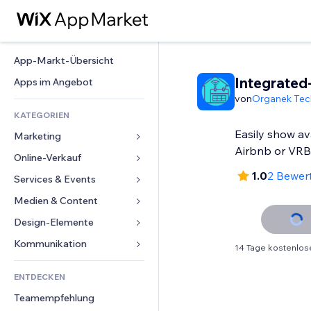
App-Markt-Übersicht
Integrated
Apps im Angebot
von
Organek Tec
KATEGORIEN
Easily show ava
Marketing
Airbnb or VR
Online-Verkauf
Anzeigen
1.0
2 Bewer
Mobil
Services & Events
Apps für Shops
Statistiken
Versand & Lieferung
Medien & Content
Hotels
Social Media
Verkaufen-Buttons
Events
Design-Elemente
Galerie
SEO
Online-Kurse
Restaurants
Musik
Karten & Navigation
Kommunikation 
14 Tage kostenlos
Interaktion
Print on Demand
Immobilien
Podcasts
Datenschutz & Sicherheit
Formulare
Website-Einträge
Buchhaltung
ENTDECKEN
Buchungen
Fotografie
Uhr
Blog
E-Mail
Gutscheine & Treuebonus
Teamempfehlung
Video
Seiten-Vorlagen
Umfragen