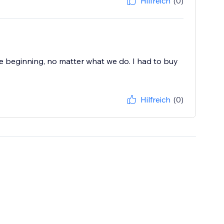
Hilfreich
(0)
he beginning, no matter what we do. I had to buy
Hilfreich
(0)