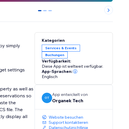
0
1
2
Kategorien
 by simply
Services & Events
Buchungen
Verfügbarkeit:
Diese App ist weltweit verfügbar.
get settings
App-Sprachen:
Englisch
perty as well as
App entwickelt von
reservations so
OT
Organek Tech
aste the
S file. The
ly display all
Website besuchen
Support kontaktieren
Datenschutzrichtlinie