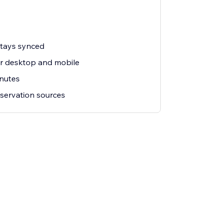
stays synced
or desktop and mobile
inutes
eservation sources