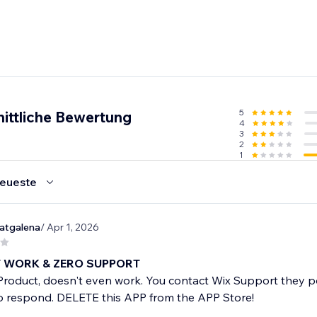
5
ittliche Bewertung
4
3
2
1
eueste
atgalena
/ Apr 1, 2026
 WORK & ZERO SUPPORT
Product, doesn't even work. You contact Wix Support they p
o respond. DELETE this APP from the APP Store!