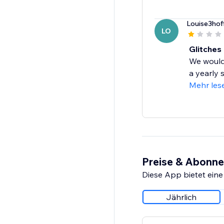
Louise3hof
LO
Glitches
We would 
a yearly s
Mehr les
Preise & Abonn
Diese App bietet eine
Jährlich