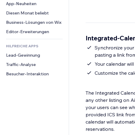
Conversion
Lagerlösungen
App-Neuheiten
PDF
Bildeffekte
Chat
Dropshipping
Dateifreigabe
Diesen Monat beliebt
Buttons & Menüs
Kommentare
Preise & Abonnements
News
Banner & Abzeichen
Business-Lösungen von Wix
Telefon
Crowdfunding
Content-Dienste
Taschenrechner
Community
Editor-Erweiterungen
Speisen & Getränke
Integrated-Calen
Texteffekte
Suche
Bewertungen und Feedback
HILFREICHE APPS
Wetter
Synchronize your 
CRM
pasting a link fro
Lead-Gewinnung
Diagramme & Tabellen
Your calendar will
Traffic-Analyse
Customize the cal
Besucher-Interaktion
The Integrated Calenda
any other listing on A
your users can see whe
provided ICS link from
calendar will automati
reservations.