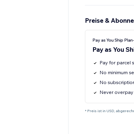
* Palletways
* Parcelforce
* Spring Global
Preise & Abonn
* UPS
* Yodel
Pay as You Ship Plan
With nearly two decad
Pay as You Sh
and packages delivere
Pay for parcel 
No minimum se
No subscriptio
Never overpay 
* Preis ist in USD, abgerech