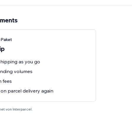
ements
-Paket
es of industry experience, you can rely on Interparcel to ge
ip
d safely and at an affordable price!
shipping as you go
nding volumes
n fees
on parcel delivery again
net von Interparcel.