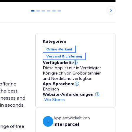
0
1
2
3
4
5
Kategorien
Online-Verkauf
Versand & Lieferung
Verfügbarkeit:
Diese App ist nur in Vereinigtes
Königreich von Großbritannien
und Nordirland verfügbar.
offering
App-Sprachen:
Englisch
Website-Anforderungen:
-
Wix Stores
hin seconds.
App entwickelt von
I
Interparcel
ange of free