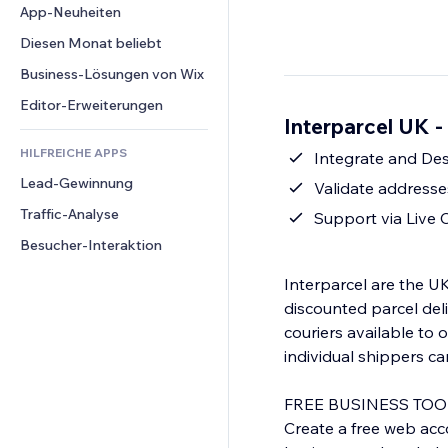
Conversion
Lagerlösungen
App-Neuheiten
PDF
Bildeffekte
Chat
Dropshipping
Dateifreigabe
Diesen Monat beliebt
Buttons & Menüs
Kommentare
Preise & Abonnements
News
Banner & Abzeichen
Business-Lösungen von Wix
Telefon
Crowdfunding
Content-Dienste
Taschenrechner
Community
Editor-Erweiterungen
Speisen & Getränke
Interparcel UK -
Texteffekte
Suche
Bewertungen und Feedback
HILFREICHE APPS
Wetter
Integrate and De
CRM
Lead-Gewinnung
Diagramme & Tabellen
Validate addresse
Traffic-Analyse
Support via Live 
Besucher-Interaktion
Interparcel are the U
discounted parcel delivery to ov
couriers available to offer r
individual shippers ca
FREE BUSINESS TOO
Create a free web acco