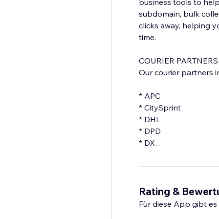
business tools to help streamline y
subdomain, bulk colle
clicks away, helping 
time.
COURIER PARTNERS
Our courier partners i
* APC
* CitySprint
* DHL
* DPD
* DX
* ECMS
* Evri
* FedEx
* Haulable
Rating & Bewer
* Landmark Global
Für diese App gibt e
* Palletforce