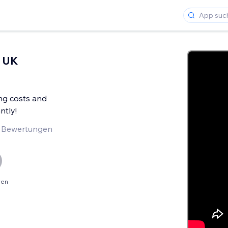
l UK
ng costs and
ntly!
 Bewertungen
ren