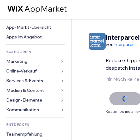
App-Markt-Übersicht
Interparce
Apps im Angebot
von
Interparcel
KATEGORIEN
Reduce shippi
Marketing
despatch insta
Online-Verkauf
Anzeigen
Noch keine
Mobil
Services & Events
Apps für Shops
Statistiken
Versand & Lieferung
Medien & Content
Hotels
Social Media
Verkaufen-Buttons
Events
Design-Elemente
Galerie
SEO
Online-Kurse
Restaurants
Musik
Karten & Navigation
Kommunikation 
Kostenlos installie
Interaktion
Print on Demand
Immobilien
Podcasts
Datenschutz & Sicherheit
Formulare
Website-Einträge
Buchhaltung
ENTDECKEN
Buchungen
Fotografie
Uhr
Blog
E-Mail
Gutscheine & Treuebonus
Teamempfehlung
Video
Seiten-Vorlagen
Umfragen