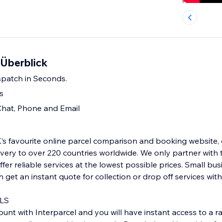
 Überblick
spatch in Seconds.
s
Chat, Phone and Email
K’s favourite online parcel comparison and booking website, 
er 220 countries worldwide. We only partner with the best
eliable services at the lowest possible prices. Small businesses and
n get an instant quote for collection or drop off services wit
LS
unt with Interparcel and you will have instant access to a r