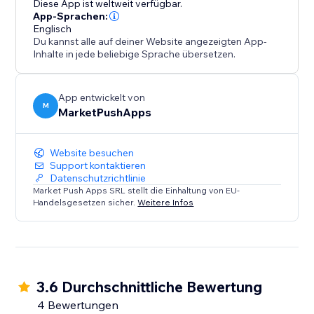
Diese App ist weltweit verfügbar.
App-Sprachen:
Englisch
Du kannst alle auf deiner Website angezeigten App-
Inhalte in jede beliebige Sprache übersetzen.
App entwickelt von
M
MarketPushApps
Website besuchen
Support kontaktieren
Datenschutzrichtlinie
Market Push Apps SRL stellt die Einhaltung von EU-
Handelsgesetzen sicher.
Weitere Infos
3.6 Durchschnittliche Bewertung
4 Bewertungen