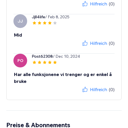
Hilfreich
(0)
Jjll4life
/ Feb 8, 2025
JJ
Mid
Hilfreich
(0)
Post62308
/ Dec 10, 2024
PO
Har alle funksjonene vi trenger og er enkel å
bruke
Hilfreich
(0)
Preise & Abonnements