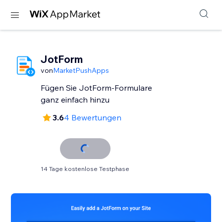
JotForm
von
MarketPushApps
Fügen Sie JotForm-Formulare
ganz einfach hinzu
3.6
4 Bewertungen
14 Tage kostenlose Testphase