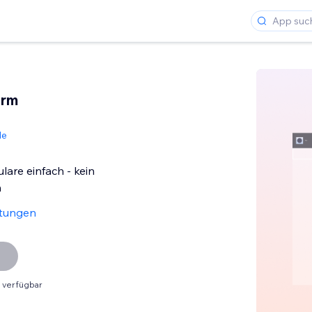
orm
de
are einfach - kein
n
tungen
 verfügbar