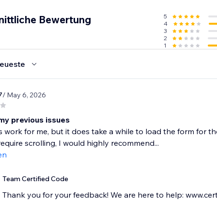
5
nittliche Bewertung
4
3
2
1
eueste
7
/ May 6, 2026
 my previous issues
 work for me, but it does take a while to load the form for t
 require scrolling, I would highly recommend...
en
Team Certified Code
Thank you for your feedback! We are here to help: www.cert