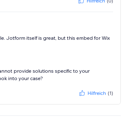
Hilfreich
(0)
 Jotform itself is great, but this embed for Wix
cannot provide solutions specific to your
ook into your case?
Hilfreich
(1)