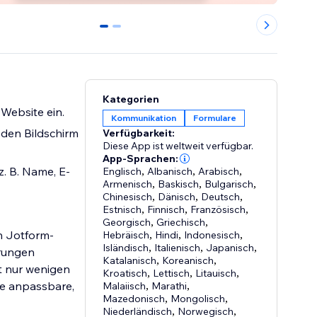
0
1
Kategorien
Website ein.
Kommunikation
Formulare
eden Bildschirm
Verfügbarkeit:
Diese App ist weltweit verfügbar.
App-Sprachen:
. B. Name, E-
Englisch
,
Albanisch
,
Arabisch
,
Armenisch
,
Baskisch
,
Bulgarisch
,
Chinesisch
,
Dänisch
,
Deutsch
,
Estnisch
,
Finnisch
,
Französisch
,
Georgisch
,
Griechisch
,
n Jotform-
Hebräisch
,
Hindi
,
Indonesisch
,
Isländisch
,
Italienisch
,
Japanisch
,
erungen
Katalanisch
,
Koreanisch
,
t nur wenigen
Kroatisch
,
Lettisch
,
Litauisch
,
ne anpassbare,
Malaiisch
,
Marathi
,
Mazedonisch
,
Mongolisch
,
Niederländisch
,
Norwegisch
,