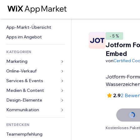
App-Markt-Übersicht
- 5 %
Apps im Angebot
Jotform F
KATEGORIEN
Embed
von
Certified Co
Marketing
Online-Verkauf
Anzeigen
Jotform-Formul
Mobil
Services & Events
Apps für Shops
Wasserzeiche
Statistiken
Versand & Lieferung
Medien & Content
Hotels
2.9
2 Bewer
Social Media
Verkaufen-Buttons
Events
Design-Elemente
Galerie
SEO
Online-Kurse
Restaurants
Musik
Karten & Navigation
Kommunikation 
Interaktion
Print on Demand
Immobilien
Podcasts
Datenschutz & Sicherheit
Formulare
Website-Einträge
Buchhaltung
ENTDECKEN
Buchungen
Fotografie
Uhr
Blog
Kostenloses Paket
E-Mail
Gutscheine & Treuebonus
Teamempfehlung
Video
Seiten-Vorlagen
Umfragen