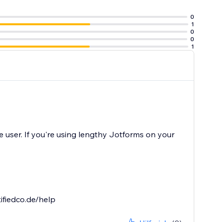
0
1
0
0
1
he user. If you're using lengthy Jotforms on your
ifiedco.de/help