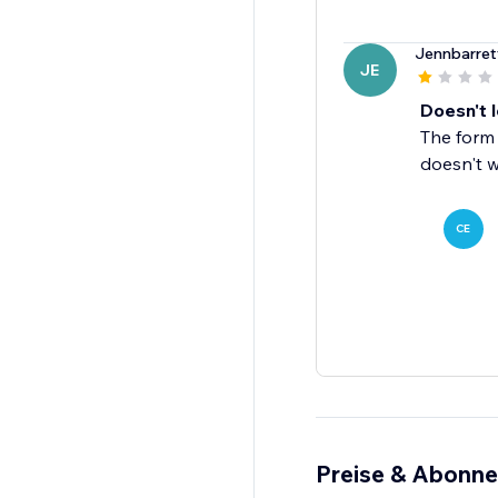
Jennbarret
JE
Doesn't 
The form 
doesn't w
CE
Preise & Abonn