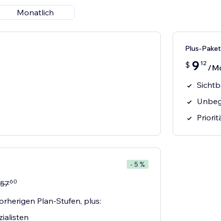
Monatlich
Plus-Paket
9
12
$
/M
Sichtb
Unbeg
Priori
- 5 %
60
57
orherigen Plan-Stufen, plus:
ialisten