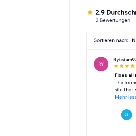
2.9 Durchsch
2 Bewertungen
Sortieren nach:
N
Rytistam9
RY
Fixes all
The forms
site that
Mehr les
CE