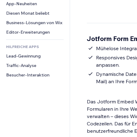
Conversion
Lagerlösungen
App-Neuheiten
PDF
Bildeffekte
Chat
Dropshipping
Dateifreigabe
Diesen Monat beliebt
Buttons & Menüs
Kommentare
Preise & Abonnements
News
Banner & Abzeichen
Business-Lösungen von Wix
Telefon
Crowdfunding
Content-Dienste
Taschenrechner
Community
Editor-Erweiterungen
Speisen & Getränke
Jotform Form Em
Texteffekte
Suche
Bewertungen und Feedback
HILFREICHE APPS
Wetter
Mühelose Integrat
CRM
Lead-Gewinnung
Diagramme & Tabellen
Responsives Design
anpassen.
Traffic-Analyse
Dynamische Daten
Besucher-Interaktion
Mail) an Ihre Form
Das Jotform Embed Wid
Formularen in Ihre We
verwalten – dieses Wi
Codezeilen. Das für E
benutzerfreundliche Er