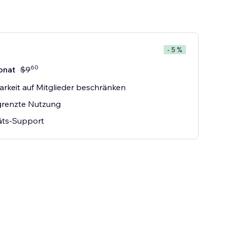
- 5 %
60
onat
$
9
arkeit auf Mitglieder beschränken
renzte Nutzung
täts-Support