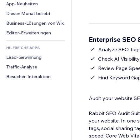
Conversion
Lagerlösungen
App-Neuheiten
PDF
Bildeffekte
Chat
Dropshipping
Dateifreigabe
Diesen Monat beliebt
Buttons & Menüs
Kommentare
Preise & Abonnements
News
Banner & Abzeichen
Business-Lösungen von Wix
Telefon
Crowdfunding
Content-Dienste
Taschenrechner
Community
Editor-Erweiterungen
Speisen & Getränke
Enterprise SEO &
Texteffekte
Suche
Bewertungen und Feedback
HILFREICHE APPS
Wetter
Analyze SEO Tag
CRM
Lead-Gewinnung
Diagramme & Tabellen
Check AI Visibilit
Traffic-Analyse
Review Page Spee
Besucher-Interaktion
Find Keyword Gap
Audit your website SEO
Rabbit SEO Audit Suit
your website. In one 
tags, social sharing ta
speed, Core Web Vita