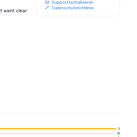
Support kontaktieren
Datenschutzrichtlinie
t want clear
s what is
1
0