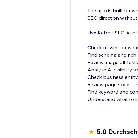
The app is built for w
SEO direction without
Use Rabbit SEO Audit 
Check missing or wea
Find schema and rich 
Review image alt text
Analyze AI visibility s
Check business entity
Review page speed an
Find keyword and con
Understand what to i
Instead of guessing wh
missing, what is work
5.0 Durchsch
Start with a free SEO 