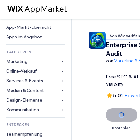
App-Markt-Übersicht
Von Wix verifizi
Apps im Angebot
Enterprise
KATEGORIEN
Audit
von
Marketing & 
Marketing
Online-Verkauf
Anzeigen
Free SEO & AI 
Mobil
Services & Events
Apps für Shops
Visibilty
Statistiken
Versand & Lieferung
Medien & Content
Hotels
5.0
1 Bewer
Social Media
Verkaufen-Buttons
Events
Design-Elemente
Galerie
SEO
Online-Kurse
Restaurants
Musik
Karten & Navigation
Kommunikation 
Interaktion
Print on Demand
Immobilien
Podcasts
Datenschutz & Sicherheit
Formulare
Website-Einträge
Buchhaltung
ENTDECKEN
Buchungen
Fotografie
Uhr
Blog
Kostenlos
E-Mail
Gutscheine & Treuebonus
Teamempfehlung
Video
Seiten-Vorlagen
Umfragen