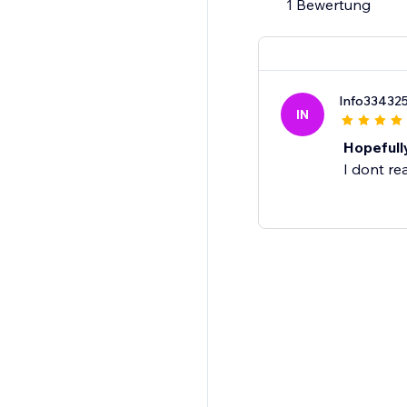
1 Bewertung
Info33432
IN
Hopefully
I dont re