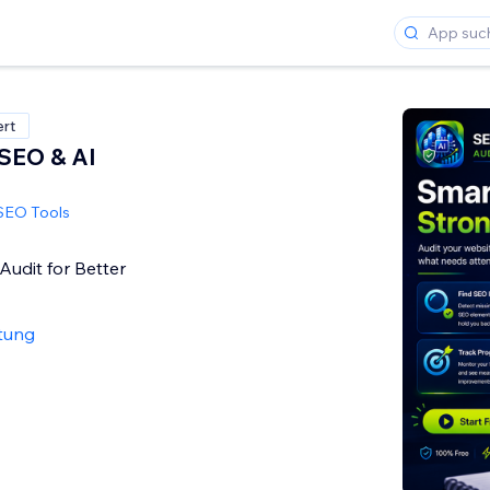
ert
 SEO & AI
SEO Tools
Audit for Better
tung