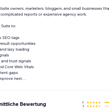
ebsite owners, marketers, bloggers, and small businesses tha
 complicated reports or expensive agency work.
Suite to:
k SEO tags
result opportunities
 and lazy loading
ignals
 and trust signals
d Core Web Vitals
tent gaps
mprove next
y a page is not ranking, you get a practical audit that show
ing, and which SEO issues should be improved first.
5
nittliche Bewertung
4
audit and build a stronger, more search-friendly website.