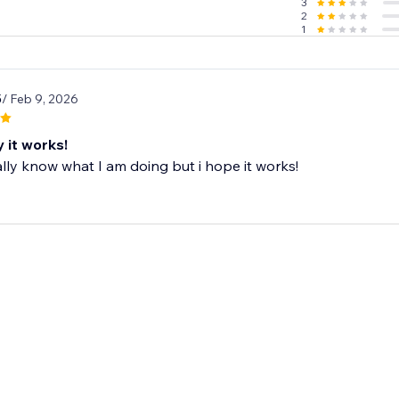
3
2
1
5
/ Feb 9, 2026
 it works!
ally know what I am doing but i hope it works!