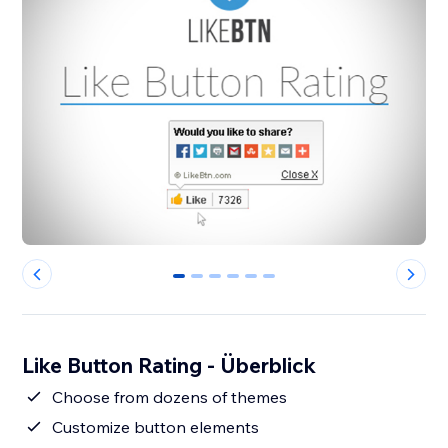
0
1
2
3
4
5
Like Button Rating - Überblick
Choose from dozens of themes
Customize button elements