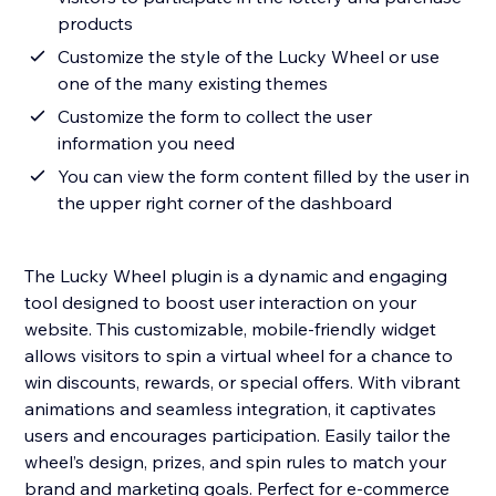
products
Customize the style of the Lucky Wheel or use
one of the many existing themes
Customize the form to collect the user
information you need
You can view the form content filled by the user in
the upper right corner of the dashboard
The Lucky Wheel plugin is a dynamic and engaging
tool designed to boost user interaction on your
website. This customizable, mobile-friendly widget
allows visitors to spin a virtual wheel for a chance to
win discounts, rewards, or special offers. With vibrant
animations and seamless integration, it captivates
users and encourages participation. Easily tailor the
wheel’s design, prizes, and spin rules to match your
brand and marketing goals. Perfect for e-commerce