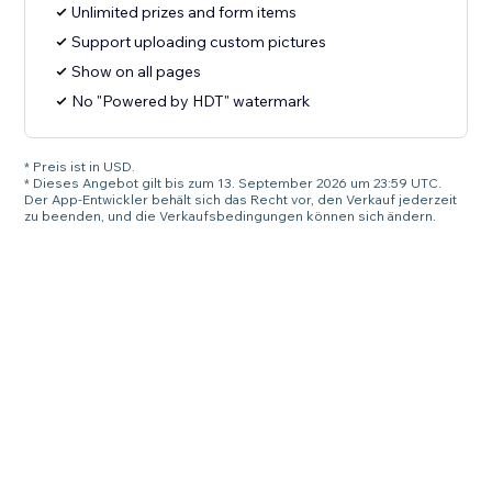
Unlimited prizes and form items
Support uploading custom pictures
Show on all pages
No "Powered by HDT" watermark
* Preis ist in USD.
* Dieses Angebot gilt bis zum 13. September 2026 um 23:59 UTC.
Der App-Entwickler behält sich das Recht vor, den Verkauf jederzeit
zu beenden, und die Verkaufsbedingungen können sich ändern.