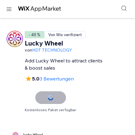
- 40 %
Von Wix verifiziert
Lucky Wheel
von
HDT TECHNOLOGY
Add Lucky Wheel to attract clients
& boost sales
5.0
3 Bewertungen
Kostenloses Paket verfügbar