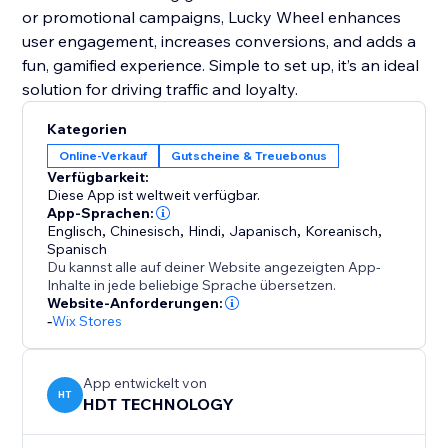
or promotional campaigns, Lucky Wheel enhances
user engagement, increases conversions, and adds a
fun, gamified experience. Simple to set up, it’s an ideal
solution for driving traffic and loyalty.
Kategorien
Online-Verkauf
Gutscheine & Treuebonus
Verfügbarkeit:
Diese App ist weltweit verfügbar.
App-Sprachen:
Englisch
,
Chinesisch
,
Hindi
,
Japanisch
,
Koreanisch
,
Spanisch
Du kannst alle auf deiner Website angezeigten App-
Inhalte in jede beliebige Sprache übersetzen.
Website-Anforderungen:
-
Wix Stores
App entwickelt von
HT
HDT TECHNOLOGY