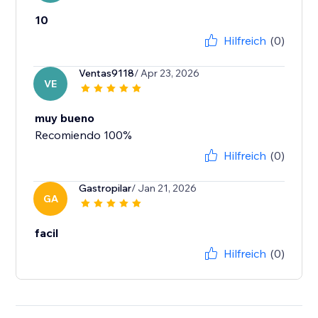
10
Hilfreich
(0)
Ventas9118
/ Apr 23, 2026
VE
muy bueno
Recomiendo 100%
Hilfreich
(0)
Gastropilar
/ Jan 21, 2026
GA
facil
Hilfreich
(0)