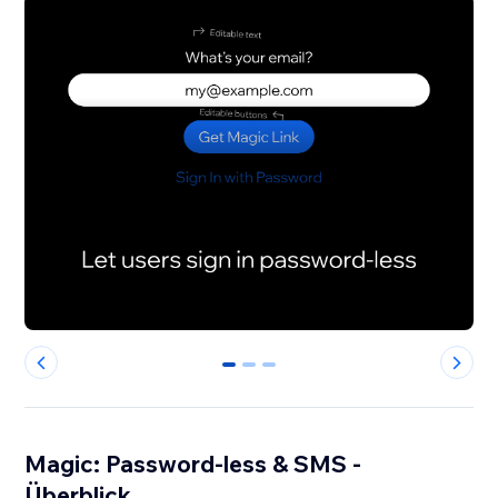
0
1
2
Magic: Password-less & SMS -
Überblick