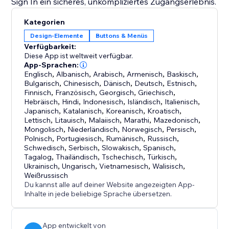
Sign In ein sicheres, unkompliziertes Zugangserlebnis.
Kategorien
Design-Elemente
Buttons & Menüs
Verfügbarkeit:
Diese App ist weltweit verfügbar.
App-Sprachen:
Englisch
,
Albanisch
,
Arabisch
,
Armenisch
,
Baskisch
,
Bulgarisch
,
Chinesisch
,
Dänisch
,
Deutsch
,
Estnisch
,
Finnisch
,
Französisch
,
Georgisch
,
Griechisch
,
Hebräisch
,
Hindi
,
Indonesisch
,
Isländisch
,
Italienisch
,
Japanisch
,
Katalanisch
,
Koreanisch
,
Kroatisch
,
Lettisch
,
Litauisch
,
Malaiisch
,
Marathi
,
Mazedonisch
,
Mongolisch
,
Niederländisch
,
Norwegisch
,
Persisch
,
Polnisch
,
Portugiesisch
,
Rumänisch
,
Russisch
,
Schwedisch
,
Serbisch
,
Slowakisch
,
Spanisch
,
Tagalog
,
Thailändisch
,
Tschechisch
,
Türkisch
,
Ukrainisch
,
Ungarisch
,
Vietnamesisch
,
Walisisch
,
Weißrussisch
Du kannst alle auf deiner Website angezeigten App-
Inhalte in jede beliebige Sprache übersetzen.
App entwickelt von