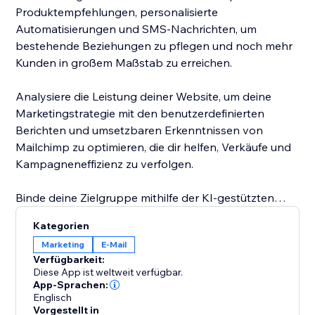
Produktempfehlungen, personalisierte
Automatisierungen und SMS-Nachrichten, um
bestehende Beziehungen zu pflegen und noch mehr
Kunden in großem Maßstab zu erreichen.
Analysiere die Leistung deiner Website, um deine
Marketingstrategie mit den benutzerdefinierten
Berichten und umsetzbaren Erkenntnissen von
Mailchimp zu optimieren, die dir helfen, Verkäufe und
Kampagneneffizienz zu verfolgen.
Binde deine Zielgruppe mithilfe der KI-gestützten
Tools zur Inhaltserstellung von Mailchimp noch
Kategorien
stärker ein, indem du relevante Nachrichten nutzt.
Marketing
E-Mail
Erhalte personalisierte Vorschläge von Intuit Assist,
Verfügbarkeit:
um Text, Bild und Layout in zukünftigen E-Mails zu
Diese App ist weltweit verfügbar.
verbessern.
App-Sprachen:
Englisch
Vorgestellt in