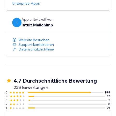
Verbinde noch heute deine Website mit Mailchimp
Enterprise-Apps
und erhalte Zugang zu den fortschrittlichen Tools, die
du für die Verwaltung und das Wachstum deines
Unternehmens brauchst.
App entwickelt von
I
Intuit Mailchimp
Website besuchen
Support kontaktieren
Datenschutzrichtlinie
4.7 Durchschnittliche Bewertung
238 Bewertungen
5
199
4
15
3
3
2
0
1
21