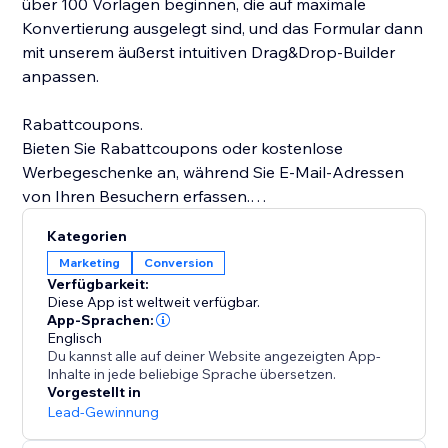
über 100 Vorlagen beginnen, die auf maximale
Konvertierung ausgelegt sind, und das Formular dann
mit unserem äußerst intuitiven Drag&Drop-Builder
anpassen.
Rabattcoupons.
Bieten Sie Rabattcoupons oder kostenlose
Werbegeschenke an, während Sie E-Mail-Adressen
von Ihren Besuchern erfassen.
Kategorien
Targeting auf Seitenebene.
Marketing
Conversion
Unser Targeting auf Seitenebene ermöglicht es Ihnen,
Verfügbarkeit:
Opt-in-Formulare nur auf bestimmten Seiten
Diese App ist weltweit verfügbar.
anzuzeigen. So können Sie extrem zielgerichtete
App-Sprachen:
Englisch
Listen mit E-Mail-Adressen von Ihren Shop-
Du kannst alle auf deiner Website angezeigten App-
Besuchern erstellen.
Inhalte in jede beliebige Sprache übersetzen.
Vorgestellt in
Entry/Exit-Technologie.
Lead-Gewinnung
Unsere Entry- und Exit-Popup-Technologie erkennt