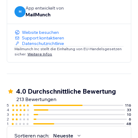
Benutzerverhalten und spricht sie genau in dem
App entwickelt von
Moment an, in dem sie Ihre Website verlassen wollen.
M
MailMunch
Das ist eine tolle Möglichkeit, COUPONS anzubieten.
Website besuchen
Analysen.
Support kontaktieren
Finden Sie ganz einfach heraus, welche Seiten,
Datenschutzrichtlinie
Produkte oder Mailchimp Formulare zu den meisten
Mailmunch Inc stellt die Einhaltung von EU-Handelsgesetzen
sicher.
Weitere Infos
Konvertierungen führen, um dann Ihre Strategie zur
Lead-Generierung anzupassen.
4.0 Durchschnittliche Bewertung
213 Bewertungen
5
116
4
33
3
10
2
6
1
48
Sortieren nach:
Neueste