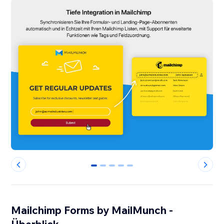
0
1
2
3
4
Mailchimp Forms by MailMunch -