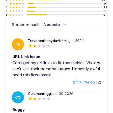
4
61
3
79
2
68
1
190
Sortieren nach:
Neueste
Trevoranthonydavis
/ Aug 4, 2026
TR
URL Link issue
Can't get my url links to fix themselves. Visitors
can't visit their personal pages. Honestly awful,
need this fixed asap!
Hilfreich
(2)
Colemantrigg
/ Jul 30, 2026
CO
Buggy