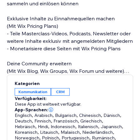
sammeln und einlösen können
Exklusive Inhalte zu Einnahmequellen machen
(Mit Wix Pricing Plans)
- Teile Masterclass-Videos, Podcasts, Newsletter oder
weitere Inhalte exklusiv mit angemeldeten Mitgliedern
- Monetarisiere diese Seiten mit Wix Pricing Plans
Deine Community erweitern
(Mit Wix Blog, Wix Groups, Wix Forum und weitere)
- Baue mit detaillierten Mitgliedsprofilen Beziehungen
Kategorien
innerhalb deiner Community auf
Kommunikation
CRM
- Erlaube es Nutzern, sich ganz einfach zu vernetzen
Verfügbarkeit:
und einander zu folgen
Diese App ist weltweit verfügbar.
- Verleihe Mitgliedern Abzeichen für Erfolge
App-Sprachen:
Englisch
,
Arabisch
,
Bulgarisch
,
Chinesisch
,
Dänisch
,
- Ändere die Datenschutzeinstellungen und
Deutsch
,
Finnisch
,
Französisch
,
Griechisch
,
entscheide, wer deine Mitgliedsprofile sehen kann
Hebräisch
,
Hindi
,
Indonesisch
,
Italienisch
,
Japanisch
,
Koreanisch
,
Litauisch
,
Malaiisch
,
Niederländisch
,
Norwegisch
,
Polnisch
,
Portugiesisch
,
Rumänisch
,