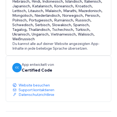
Hebräisch
,
Hindi
,
Indonesisch
,
Isländisch
,
Italienisch
,
Japanisch
,
Katalanisch
,
Koreanisch
,
Kroatisch
,
Lettisch
,
Litauisch
,
Malaiisch
,
Marathi
,
Mazedonisch
,
Mongolisch
,
Niederländisch
,
Norwegisch
,
Persisch
,
Polnisch
,
Portugiesisch
,
Rumänisch
,
Russisch
,
Schwedisch
,
Serbisch
,
Slowakisch
,
Spanisch
,
Tagalog
,
Thailändisch
,
Tschechisch
,
Türkisch
,
Ukrainisch
,
Ungarisch
,
Vietnamesisch
,
Walisisch
,
Weißrussisch
Du kannst alle auf deiner Website angezeigten App-
Inhalte in jede beliebige Sprache übersetzen.
App entwickelt von
CC
Certified Code
Website besuchen
Support kontaktieren
Datenschutzrichtlinie