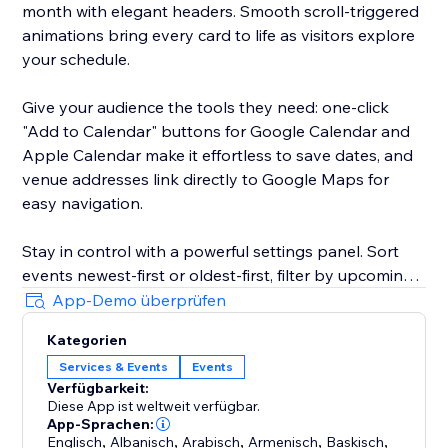
month with elegant headers. Smooth scroll-triggered
animations bring every card to life as visitors explore
your schedule.
Give your audience the tools they need: one-click
"Add to Calendar" buttons for Google Calendar and
Apple Calendar make it effortless to save dates, and
venue addresses link directly to Google Maps for
easy navigation.
Stay in control with a powerful settings panel. Sort
events newest-first or oldest-first, filter by upcoming
or past, and toggle the visibility of images,
App-Demo überprüfen
descriptions, and locations. The dedicated design
Kategorien
panel lets you fine-tune title fonts, text colors, card
Services & Events
Events
backgrounds, category tag colors, and accent tones
Verfügbarkeit:
— so every detail aligns with your brand.
Diese App ist weltweit verfügbar.
App-Sprachen:
Englisch
,
Albanisch
,
Arabisch
,
Armenisch
,
Baskisch
,