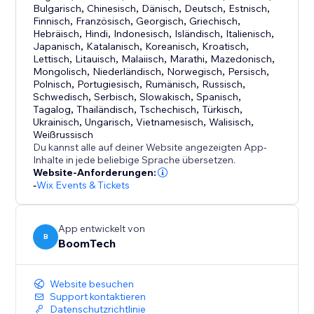
Bulgarisch
,
Chinesisch
,
Dänisch
,
Deutsch
,
Estnisch
,
Finnisch
,
Französisch
,
Georgisch
,
Griechisch
,
Hebräisch
,
Hindi
,
Indonesisch
,
Isländisch
,
Italienisch
,
Japanisch
,
Katalanisch
,
Koreanisch
,
Kroatisch
,
Lettisch
,
Litauisch
,
Malaiisch
,
Marathi
,
Mazedonisch
,
Mongolisch
,
Niederländisch
,
Norwegisch
,
Persisch
,
Polnisch
,
Portugiesisch
,
Rumänisch
,
Russisch
,
Schwedisch
,
Serbisch
,
Slowakisch
,
Spanisch
,
Tagalog
,
Thailändisch
,
Tschechisch
,
Türkisch
,
Ukrainisch
,
Ungarisch
,
Vietnamesisch
,
Walisisch
,
Weißrussisch
Du kannst alle auf deiner Website angezeigten App-
Inhalte in jede beliebige Sprache übersetzen.
Website-Anforderungen:
-
Wix Events & Tickets
App entwickelt von
B
BoomTech
Website besuchen
Support kontaktieren
Datenschutzrichtlinie