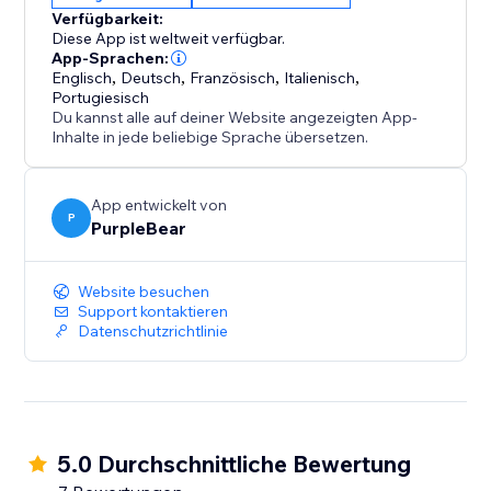
Verfügbarkeit:
Beginnen Sie noch heute damit, Besucher mit
Diese App ist weltweit verfügbar.
auffälligen Nachrichtentickern einzubeziehen.
App-Sprachen:
Englisch
,
Deutsch
,
Französisch
,
Italienisch
,
Portugiesisch
Du kannst alle auf deiner Website angezeigten App-
Inhalte in jede beliebige Sprache übersetzen.
App entwickelt von
P
PurpleBear
Website besuchen
Support kontaktieren
Datenschutzrichtlinie
5.0 Durchschnittliche Bewertung