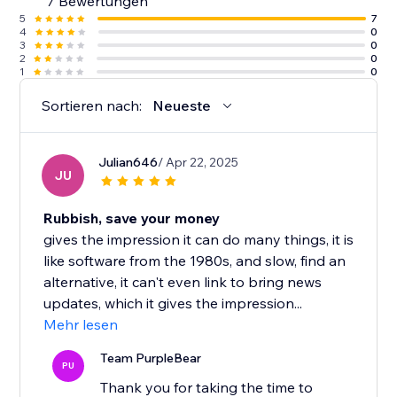
7 Bewertungen
5
7
4
0
3
0
2
0
1
0
Sortieren nach:
Neueste
Julian646
/ Apr 22, 2025
JU
Rubbish, save your money
gives the impression it can do many things, it is
like software from the 1980s, and slow, find an
alternative, it can't even link to bring news
updates, which it gives the impression...
Mehr lesen
Team PurpleBear
PU
Thank you for taking the time to