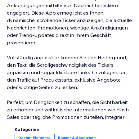
Ankündigungen mithilfe von Nachrichtentickern
engagiert. Diese App ermöglicht es Ihnen,
dynamische, scrollende Ticker anzuzeigen, die aktuelle
Nachrichten, Promotionen, wichtige Ankündigungen
oder Trend-Updates direkt in Ihrem Geschäft
präsentieren.
Vollständig anpassbar können Sie den Hintergrund,
den Text, die Scrollgeschwindigkeit des Tickers
anpassen und sogar klickbare Links hinzufügen, um
den Traffic auf Produktstarts, exklusive Angebote
oder wichtige Seiten zu lenken.
Perfekt, um Dringlichkeit zu schaffen, die Sichtbarkeit
zu erhöhen und zeitkritische Informationen wie Flash
Sales oder tägliche Promotionen zu teilen, integrieren
sich die Nachrichtenticker nahtlos in Ihr Geschäft, um
Kategorien
Kunden informiert und engagiert zu halten.
Design-Elemente
Banner & Abzeichen