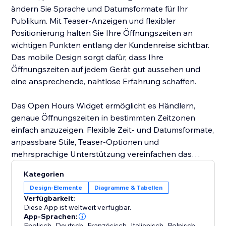
ändern Sie Sprache und Datumsformate für Ihr
Publikum. Mit Teaser-Anzeigen und flexibler
Positionierung halten Sie Ihre Öffnungszeiten an
wichtigen Punkten entlang der Kundenreise sichtbar.
Das mobile Design sorgt dafür, dass Ihre
Öffnungszeiten auf jedem Gerät gut aussehen und
eine ansprechende, nahtlose Erfahrung schaffen.
Das Open Hours Widget ermöglicht es Händlern,
genaue Öffnungszeiten in bestimmten Zeitzonen
einfach anzuzeigen. Flexible Zeit- und Datumsformate,
anpassbare Stile, Teaser-Optionen und
mehrsprachige Unterstützung vereinfachen das
Verwalten und Präsentieren von Öffnungszeiten und
Kategorien
verbessern das Einkaufserlebnis auf allen Geräten.
Design-Elemente
Diagramme & Tabellen
Verfügbarkeit:
Diese App ist weltweit verfügbar.
App-Sprachen:
Englisch
,
Deutsch
,
Französisch
,
Italienisch
,
Polnisch
,