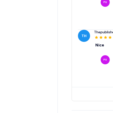
PU
Thepublish
TH
Nice
PU