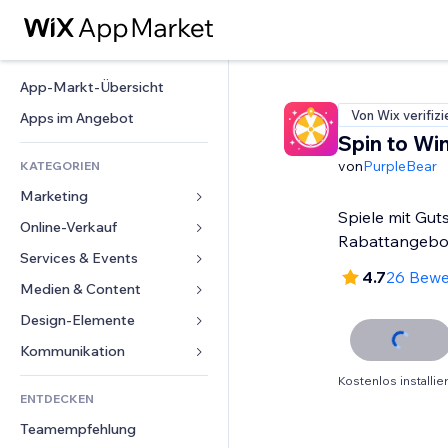
App-Markt-Übersicht
Von Wix verifizi
Apps im Angebot
Spin to Wi
von
PurpleBear
KATEGORIEN
Marketing
Spiele mit Gu
Online-Verkauf
Anzeigen
Rabattangebo
Mobil
Services & Events
Apps für Shops
4.7
26 Bewe
Statistiken
Versand & Lieferung
Medien & Content
Hotels
Social Media
Verkaufen-Buttons
Events
Design-Elemente
Galerie
SEO
Online-Kurse
Restaurants
Musik
Karten & Navigation
Kommunikation 
Interaktion
Print on Demand
Immobilien
Podcasts
Datenschutz & Sicherheit
Formulare
Kostenlos installie
Website-Einträge
Buchhaltung
ENTDECKEN
Buchungen
Fotografie
Uhr
Blog
E-Mail
Gutscheine & Treuebonus
Teamempfehlung
Video
Seiten-Vorlagen
Umfragen