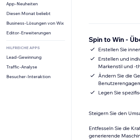
Conversion
Lagerlösungen
App-Neuheiten
PDF
Bildeffekte
Chat
Dropshipping
Dateifreigabe
Diesen Monat beliebt
Buttons & Menüs
Kommentare
Preise & Abonnements
News
Banner & Abzeichen
Business-Lösungen von Wix
Telefon
Crowdfunding
Content-Dienste
Taschenrechner
Community
Editor-Erweiterungen
Speisen & Getränke
Spin to Win - Üb
Texteffekte
Suche
Bewertungen und Feedback
HILFREICHE APPS
Wetter
Erstellen Sie inn
CRM
Lead-Gewinnung
Diagramme & Tabellen
Erstellen und indi
Markenstil und -
Traffic-Analyse
Ändern Sie die G
Besucher-Interaktion
Benutzerengageme
Legen Sie spezifi
Steigern Sie den Ums
Entfesseln Sie die K
generierende Maschine