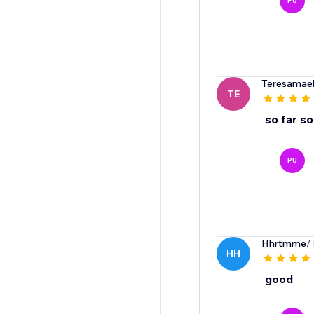
PU
Teresamaek
TE
so far s
PU
Hhrtmme
/
HH
good