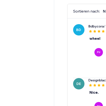
Sortieren nach:
N
Bdbycora
/
BD
wheel
PU
Designbla
DE
Nice.