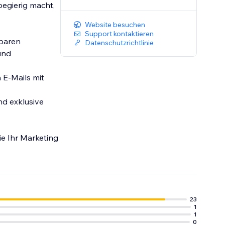
egierig macht,
Website besuchen
Support kontaktieren
sbaren
Datenschutzrichtlinie
und
 E-Mails mit
nd exklusive
e Ihr Marketing
23
1
1
0