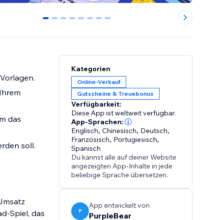
0
1
2
3
4
5
6
7
Kategorien
 Vorlagen.
Online-Verkauf
 Ihrem
Gutscheine & Treuebonus
Verfügbarkeit:
Diese App ist weltweit verfügbar.
um das
App-Sprachen:
Englisch
,
Chinesisch
,
Deutsch
,
Französisch
,
Portugiesisch
,
rden soll.
Spanisch
Du kannst alle auf deiner Website
angezeigten App-Inhalte in jede
beliebige Sprache übersetzen.
 Umsatz
App entwickelt von
P
d-Spiel, das
PurpleBear