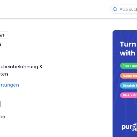
ert
n
tscheinbelohnung &
ten
rtungen
ren