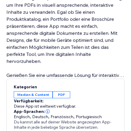
um Ihre PDFs in visuell ansprechende, interaktive
Inhalte zu verwandeln. Egal ob Sie einen
Produktkatalog, ein Portfolio oder eine Broschüre
präsentieren, diese App macht es einfach,
ansprechende digitale Dokumente zu erstellen. Mit
Designs, die für mobile Geräte optimiert sind, und
einfachen Möglichkeiten zum Teilen ist dies das
perfekte Tool, um Ihre digitalen Inhalte
hervorzuheben.
Genießen Sie eine umfassende Lösung für interaktive
digitale Inhalte. Von intuitiver Navigation durch
Kategorien
Mausrad-Bewegungen bis hin zu Autoplay und
Medien & Content
PDF
immersiven Wisch-Soundeffekten erweckt diese App
Verfügbarkeit:
Ihre PDFs zu fesselnden Flipbooks. Mit anpassbaren
Diese App ist weltweit verfügbar.
Miniaturansichten, einer Symbolleiste und einfachen
App-Sprachen:
Englisch
,
Deutsch
,
Französisch
,
Portugiesisch
Download-Optionen ist PDF Catalogs + FlipBook
Du kannst alle auf deiner Website angezeigten App-
ideal für die Präsentation von Katalogen, Broschüren
Inhalte in jede beliebige Sprache übersetzen.