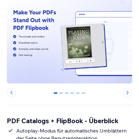
0
1
2
3
4
5
PDF Catalogs + FlipBook - Überblick
Autoplay-Modus für automatisches Umblättern
der Seite ohne Benutzerinteraktion