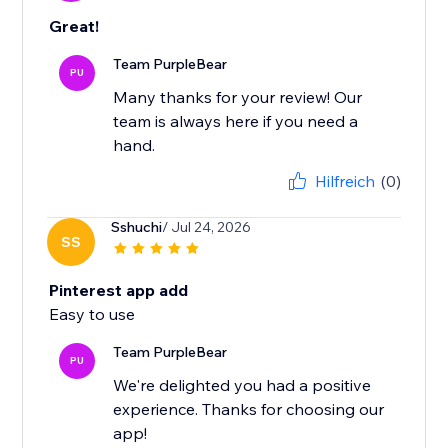
Great!
Team PurpleBear
PU
Many thanks for your review! Our
team is always here if you need a
hand.
Hilfreich
(0)
Sshuchi
/ Jul 24, 2026
SS
Pinterest app add
Easy to use
Team PurpleBear
PU
We're delighted you had a positive
experience. Thanks for choosing our
app!