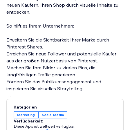
neuen Käufern, Ihren Shop durch visuelle Inhalte zu
entdecken.
So hilft es Ihrem Unternehmen:
Erweitern Sie die Sichtbarkeit Ihrer Marke durch
Pinterest Shares.
Erreichen Sie neue Follower und potenzielle Käufer
aus der großen Nutzerbasis von Pinterest.
Machen Sie Ihre Bilder zu viralen Pins, die
langfrfristigen Traffic generieren.
Fördern Sie das Publikumsengagement und
inspirieren Sie visuelles Storytelling.
Installieren Sie Pinterest Pin It noch heute, um Ihren
Kategorien
Inhalt sofort teilbar zu machen und jeden Besucher in
Marketing
Social Media
einen potenziellen Markenbotschafter zu verwandeln.
Verfügbarkeit:
Diese App ist weltweit verfügbar.