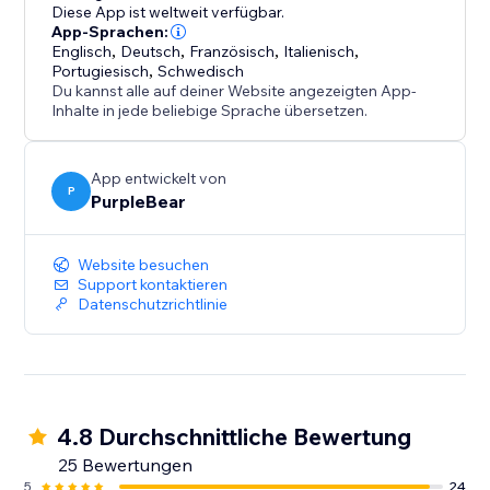
Professionelles Design – Halten Sie Ihren Shop
Diese App ist weltweit verfügbar.
sauber, strukturiert und visuell konsistent.
App-Sprachen:
Englisch
,
Deutsch
,
Französisch
,
Italienisch
,
Portugiesisch
,
Schwedisch
Machen Sie Preis-Klarheit zu Ihrem
Du kannst alle auf deiner Website angezeigten App-
Wettbewerbsvorteil – installieren Sie die Preisliste
Inhalte in jede beliebige Sprache übersetzen.
noch heute, um das Vertrauen zu steigern,
Konvertierungen zu verbessern und Käufer dabei zu
App entwickelt von
unterstützen, Ihre besten Pläne mühelos
P
PurpleBear
auszuwählen.
Website besuchen
Support kontaktieren
Datenschutzrichtlinie
4.8 Durchschnittliche Bewertung
25 Bewertungen
5
24