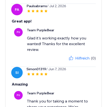
Paulsabrams
/ Jul 2, 2026
PA
Great app!
Team PurpleBear
PU
Glad it's working exactly how you
wanted! Thanks for the excellent
review.
Hilfreich
(0)
Simon01319
/ Jun 7, 2026
SI
Amazing
Team PurpleBear
PU
Thank you for taking a moment to
share your experience. We're