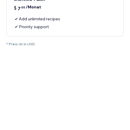
/Monat
$
7
00
Add unlimited recipes
Priority support
* Preis ist in USD.