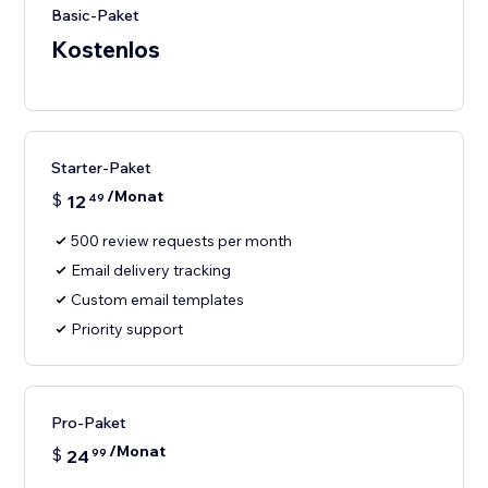
Basic-Paket
Kostenlos
Starter-Paket
/Monat
$
12
49
500 review requests per month
Email delivery tracking
Custom email templates
Priority support
Pro-Paket
/Monat
$
24
99