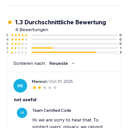
1.3 Durchschnittliche Bewertung
4 Bewertungen
5
0
4
0
3
0
2
1
1
3
Sortieren nach:
Neueste
Mennot
/ Oct 31, 2025
ME
not useful
Team Certified Code
CE
Hi, we are sorry to hear that. To
protect users' privacy, we cannot