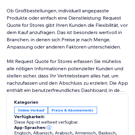
Ob Großbestellungen, individuell angepasste
Produkte oder einfach eine Dienstleistung: Request
Quote for Stores gibt Ihren Kunden die Flexibilität, vor
dem Kauf anzufragen. Das ist besonders wertvoll in
Branchen, in denen sich Preise je nach Menge,
Anpassung oder anderen Faktoren unterscheiden.
Mit Request Quote for Stores erfassen Sie mühelos
alle nötigen Informationen potenzieller Kunden und
stellen sicher, dass Ihr Vertriebsteam alles hat, um
nachzufassen und den Abschluss zu erzielen. Die App
enthält ein benutzerfreundliches Dashboard, in dem
alle Angebotsanfragen effizient geprüft, verwaltet
Kategorien
und beantwortet werden können.
Online-Verkauf
Preise & Abonnements
Verfügbarkeit:
Request Quote for Stores steigert die Kundenbindung
Diese App ist weltweit verfügbar.
und verbessert Ihre Vertriebsprozesse – ein Muss für
App-Sprachen:
Englisch
,
Albanisch
,
Arabisch
,
Armenisch
,
Baskisch
,
jedes Unternehmen, das seine E-Commerce-Strategie