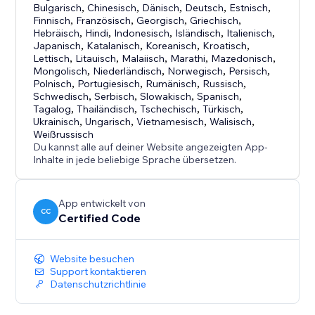
Bulgarisch
,
Chinesisch
,
Dänisch
,
Deutsch
,
Estnisch
,
optimieren und die Konversionsraten erhöhen
Finnisch
,
Französisch
,
Georgisch
,
Griechisch
,
möchte.
Hebräisch
,
Hindi
,
Indonesisch
,
Isländisch
,
Italienisch
,
Japanisch
,
Katalanisch
,
Koreanisch
,
Kroatisch
,
Lettisch
,
Litauisch
,
Malaiisch
,
Marathi
,
Mazedonisch
,
Mongolisch
,
Niederländisch
,
Norwegisch
,
Persisch
,
Polnisch
,
Portugiesisch
,
Rumänisch
,
Russisch
,
Schwedisch
,
Serbisch
,
Slowakisch
,
Spanisch
,
Tagalog
,
Thailändisch
,
Tschechisch
,
Türkisch
,
Ukrainisch
,
Ungarisch
,
Vietnamesisch
,
Walisisch
,
Weißrussisch
Du kannst alle auf deiner Website angezeigten App-
Inhalte in jede beliebige Sprache übersetzen.
App entwickelt von
CC
Certified Code
Website besuchen
Support kontaktieren
Datenschutzrichtlinie