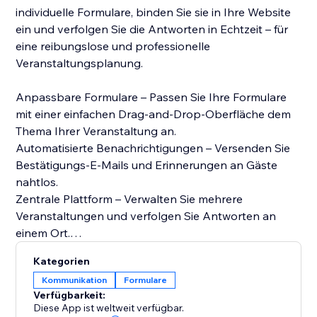
individuelle Formulare, binden Sie sie in Ihre Website
ein und verfolgen Sie die Antworten in Echtzeit – für
eine reibungslose und professionelle
Veranstaltungsplanung.
Anpassbare Formulare – Passen Sie Ihre Formulare
mit einer einfachen Drag-and-Drop-Oberfläche dem
Thema Ihrer Veranstaltung an.
Automatisierte Benachrichtigungen – Versenden Sie
Bestätigungs-E-Mails und Erinnerungen an Gäste
nahtlos.
Zentrale Plattform – Verwalten Sie mehrere
Veranstaltungen und verfolgen Sie Antworten an
einem Ort.
Kategorien
Perfekt für Veranstaltungsgastgeber, -planer oder
Kommunikation
Formulare
alle, die den Einladungsprozess optimieren möchten,
Verfügbarkeit:
macht der RSVP-Formular-Generator die
Diese App ist weltweit verfügbar.