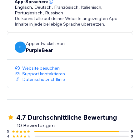
Veranstaltungsplanung effizienter und organisiert.
App-Sprachen:
Englisch
,
Deutsch
,
Französisch
,
Italienisch
,
Portugiesisch
,
Russisch
Du kannst alle auf deiner Website angezeigten App-
Inhalte in jede beliebige Sprache übersetzen.
App entwickelt von
P
PurpleBear
Website besuchen
Support kontaktieren
Datenschutzrichtlinie
4.7 Durchschnittliche Bewertung
10 Bewertungen
5
9
4
0