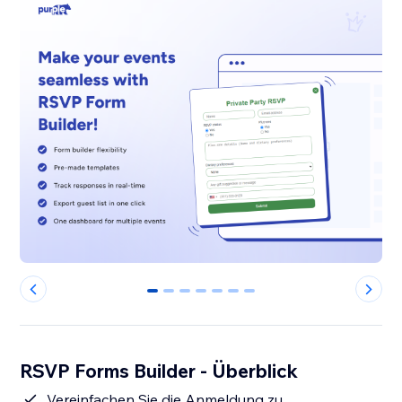
0
1
2
3
4
5
6
RSVP Forms Builder - Überblick
Vereinfachen Sie die Anmeldung zu