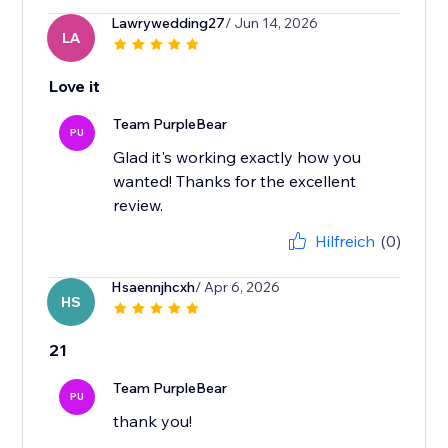
Lawrywedding27
/ Jun 14, 2026
LA
Love it
Team PurpleBear
PU
Glad it's working exactly how you
wanted! Thanks for the excellent
review.
Hilfreich
(0)
Hsaennjhcxh
/ Apr 6, 2026
HS
21
Team PurpleBear
PU
thank you!