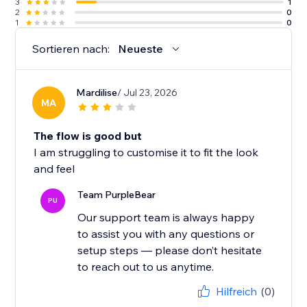
3
1
2
0
1
0
Sortieren nach:
Neueste
Mardilise
/ Jul 23, 2026
MA
The flow is good but
I am struggling to customise it to fit the look
and feel
Team PurpleBear
PU
Our support team is always happy
to assist you with any questions or
setup steps — please don’t hesitate
to reach out to us anytime.
Hilfreich
(0)