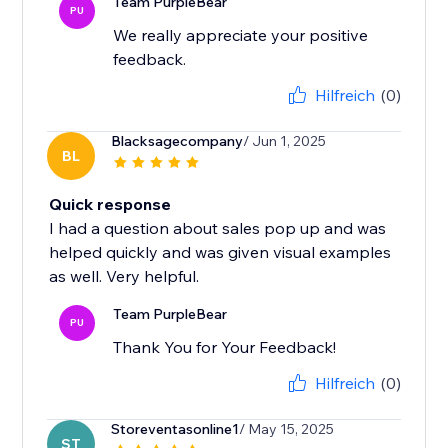
Team PurpleBear
PU
We really appreciate your positive
feedback.
Hilfreich
(0)
Blacksagecompany
/ Jun 1, 2025
BL
Quick response
I had a question about sales pop up and was
helped quickly and was given visual examples
as well. Very helpful.
Team PurpleBear
PU
Thank You for Your Feedback!
Hilfreich
(0)
Storeventasonline1
/ May 15, 2025
ST