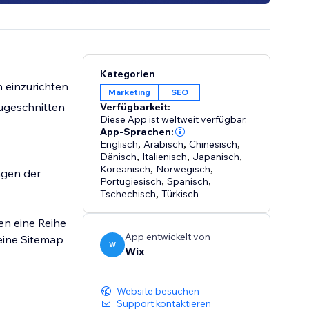
Kategorien
 einzurichten
Marketing
SEO
ugeschnitten
Verfügbarkeit:
Diese App ist weltweit verfügbar.
App-Sprachen:
Englisch
,
Arabisch
,
Chinesisch
,
Dänisch
,
Italienisch
,
Japanisch
,
Koreanisch
,
Norwegisch
,
agen der
Portugiesisch
,
Spanisch
,
Tschechisch
,
Türkisch
n eine Reihe
App entwickelt von
eine Sitemap
W
Wix
Website besuchen
Support kontaktieren