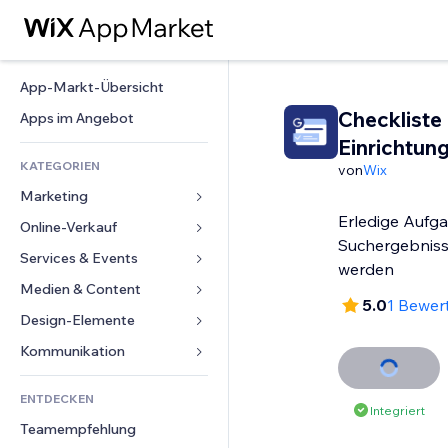
App-Markt-Übersicht
Checkliste
Apps im Angebot
Einrichtun
KATEGORIEN
von
Wix
Marketing
Erledige Aufga
Online-Verkauf
Anzeigen
Suchergebniss
Mobil
Services & Events
Apps für Shops
werden
Statistiken
Versand & Lieferung
Medien & Content
Hotels
5.0
1 Bewer
Social Media
Verkaufen-Buttons
Events
Design-Elemente
Galerie
SEO
Online-Kurse
Restaurants
Musik
Karten & Navigation
Kommunikation 
Interaktion
Print on Demand
Immobilien
Podcasts
Datenschutz & Sicherheit
Formulare
Website-Einträge
Buchhaltung
ENTDECKEN
Buchungen
Fotografie
Uhr
Blog
Integriert
E-Mail
Gutscheine & Treuebonus
Teamempfehlung
Video
Seiten-Vorlagen
Umfragen