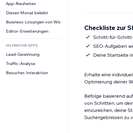
Conversion
Lagerlösungen
App-Neuheiten
PDF
Bildeffekte
Chat
Dropshipping
Dateifreigabe
Diesen Monat beliebt
Buttons & Menüs
Kommentare
Preise & Abonnements
News
Banner & Abzeichen
Business-Lösungen von Wix
Telefon
Checkliste zur S
Crowdfunding
Content-Dienste
Taschenrechner
Community
Editor-Erweiterungen
Speisen & Getränke
Texteffekte
Schritt-für-Schri
Suche
Bewertungen und Feedback
HILFREICHE APPS
SEO-Aufgaben wer
Wetter
CRM
Lead-Gewinnung
Diagramme & Tabellen
Deine Startseite 
Traffic-Analyse
Besucher-Interaktion
Erhalte eine individue
Optimierung deiner W
Befolge basierend a
von Schritten, um de
einzureichen, deine St
Suchergebnissen zu v