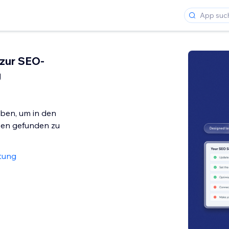
 zur SEO-
g
ben, um in den
en gefunden zu
tung