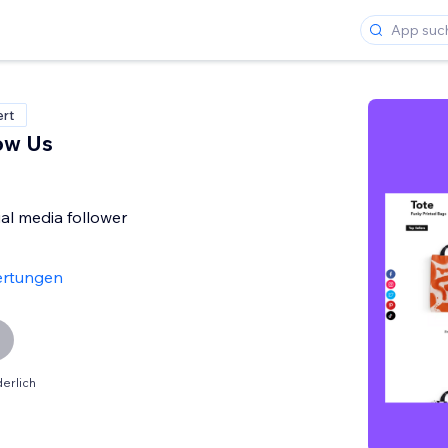
ert
low Us
al media follower
ertungen
erlich