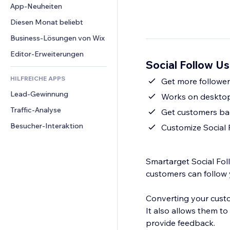
Conversion
Lagerlösungen
App-Neuheiten
PDF
Bildeffekte
Chat
Dropshipping
Dateifreigabe
Diesen Monat beliebt
Buttons & Menüs
Kommentare
Preise & Abonnements
News
Banner & Abzeichen
Business-Lösungen von Wix
Telefon
Crowdfunding
Content-Dienste
Taschenrechner
Community
Editor-Erweiterungen
Speisen & Getränke
Social Follow Us
Texteffekte
Suche
Bewertungen und Feedback
HILFREICHE APPS
Wetter
Get more follower
CRM
Lead-Gewinnung
Diagramme & Tabellen
Works on deskto
Traffic-Analyse
Get customers bac
Besucher-Interaktion
Customize Social F
Smartarget Social Foll
customers can follow y
Converting your custo
It also allows them t
provide feedback.