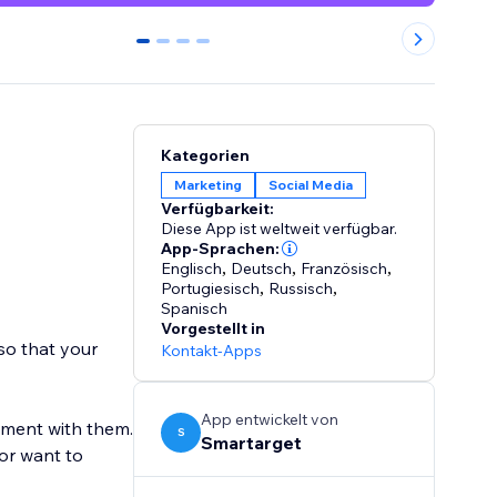
0
1
2
3
Kategorien
Marketing
Social Media
Verfügbarkeit:
Diese App ist weltweit verfügbar.
App-Sprachen:
Englisch
,
Deutsch
,
Französisch
,
Portugiesisch
,
Russisch
,
Spanisch
Vorgestellt in
so that your
Kontakt-Apps
App entwickelt von
ement with them.
S
Smartarget
 or want to