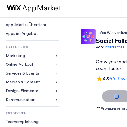
App-Markt-Übersicht
Von Wix verifizi
Apps im Angebot
Social Fol
von
Smartarget
KATEGORIEN
Marketing
Grow your soci
Online-Verkauf
Anzeigen
count faster
Mobil
Services & Events
Apps für Shops
4.9
56 Bew
Statistiken
Versand & Lieferung
Medien & Content
Hotels
Social Media
Verkaufen-Buttons
Events
Design-Elemente
Galerie
SEO
Online-Kurse
Restaurants
Musik
Karten & Navigation
Kommunikation 
Interaktion
Print on Demand
Immobilien
Podcasts
Datenschutz & Sicherheit
Formulare
Premium erford
Website-Einträge
Buchhaltung
ENTDECKEN
Buchungen
Fotografie
Uhr
Blog
E-Mail
Gutscheine & Treuebonus
Teamempfehlung
Video
Seiten-Vorlagen
Umfragen