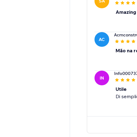
SA
Amazing
Acmconstr
AC
Mão na r
Info00073
IN
Utile
Di sempli