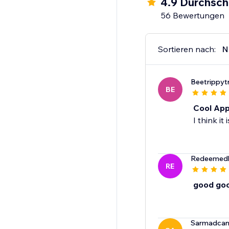
4.9 Durchsch
56 Bewertungen
Sortieren nach:
N
Beetrippyt
BE
Cool Ap
I think it
Redeemedh
RE
good go
Sarmadca