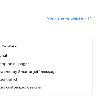
Alle Pläne vergleichen
t Pro-Paket
onat
app on all pages
owered by Smartarget" message
ed traffic!
ted customized designs