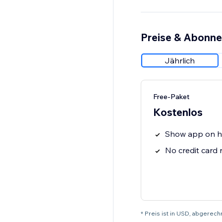
Preise & Abonn
Jährlich
Free-Paket
Kostenlos
Show app on 
No credit card
* Preis ist in USD, abgerech