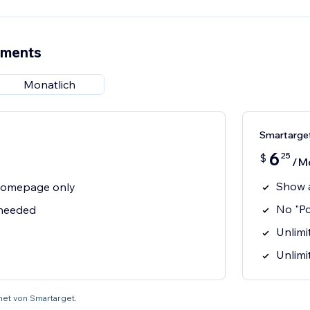
ements
Monatlich
Smartarge
6
25
$
/M
Show 
homepage only
No "P
 needed
Unlimit
Unlimi
net von Smartarget.