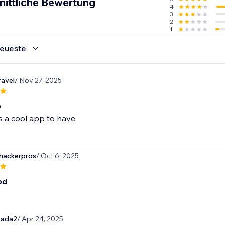
nittliche Bewertung
4
3
2
1
eueste
ravel
/ Nov 27, 2025
p
 is a cool app to have.
ackerpros
/ Oct 6, 2025
od
nada2
/ Apr 24, 2025