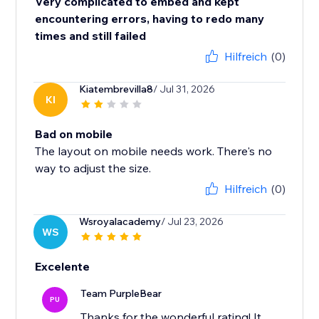
Very complicated to embed and kept
encountering errors, having to redo many
times and still failed
Hilfreich
(0)
Kiatembrevilla8
/ Jul 31, 2026
KI
Bad on mobile
The layout on mobile needs work. There's no
way to adjust the size.
Hilfreich
(0)
Wsroyalacademy
/ Jul 23, 2026
WS
Excelente
Team PurpleBear
PU
Thanks for the wonderful rating! It