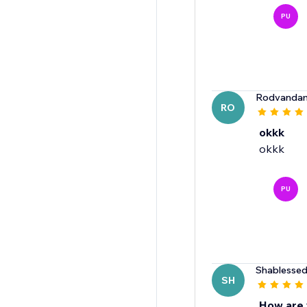
PU
Rodvanda
RO
okkk
okkk
PU
Shablesse
SH
How are y