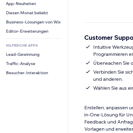
Conversion
Lagerlösungen
App-Neuheiten
PDF
Bildeffekte
Chat
Dropshipping
Dateifreigabe
Diesen Monat beliebt
Buttons & Menüs
Kommentare
Preise & Abonnements
News
Banner & Abzeichen
Business-Lösungen von Wix
Telefon
Crowdfunding
Content-Dienste
Taschenrechner
Community
Editor-Erweiterungen
Speisen & Getränke
Customer Suppor
Texteffekte
Suche
Bewertungen und Feedback
HILFREICHE APPS
Wetter
Intuitive Werkzeu
CRM
Programmieren erfo
Lead-Gewinnung
Diagramme & Tabellen
Überwachen Sie di
Traffic-Analyse
Verbinden Sie sic
Besucher-Interaktion
und anderen.
Wählen Sie aus ei
Erstellen, anpassen u
in-One-Lösung für Un
Feedback und Anfrage
Vorlagen und erweiter