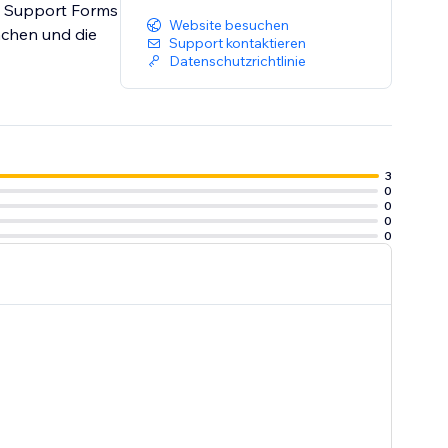
d, Support Forms
Website besuchen
achen und die
Support kontaktieren
Datenschutzrichtlinie
3
0
0
0
0