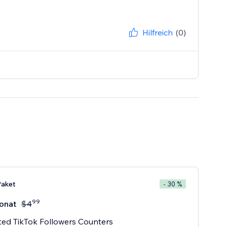
Hilfreich
(0)
aket
- 30 %
99
onat
$
4
ted TikTok Followers Counters