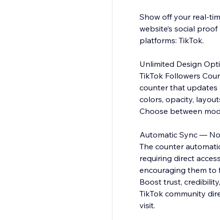
Show off your real-ti
website’s social proo
platforms: TikTok.
Unlimited Design Opt
TikTok Followers Count
counter that updates a
colors, opacity, layou
Choose between modern
Automatic Sync — No
The counter automatica
requiring direct access
encouraging them to fo
Boost trust, credibili
TikTok community dir
visit.