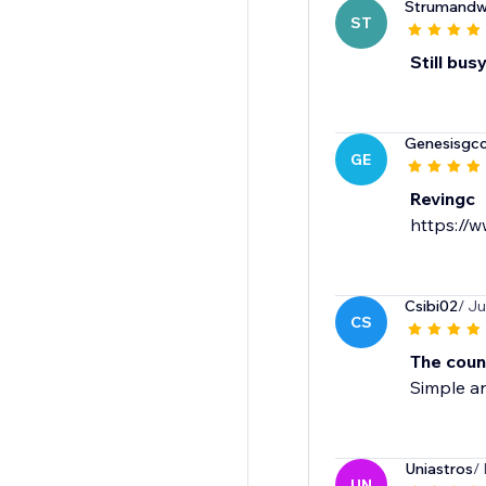
Strumandw
ST
Still busy
Genesisgcc
GE
Revingc
https://
Csibi02
/ J
CS
The coun
Simple a
Uniastros
/
UN