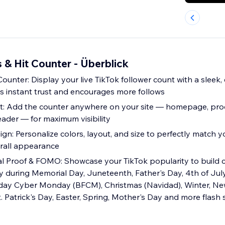
 & Hit Counter - Überblick
ounter: Display your live TikTok follower count with a sleek,
ds instant trust and encourages more follows
t: Add the counter anywhere on your site — homepage, prod
eader — for maximum visibility
n: Personalize colors, layout, and size to perfectly match yo
rall appearance
al Proof & FOMO: Showcase your TikTok popularity to build cr
ly during Memorial Day, Juneteenth, Father's Day, 4th of Jul
day Cyber Monday (BFCM), Christmas (Navidad), Winter, New
t. Patrick's Day, Easter, Spring, Mother's Day and more flash 