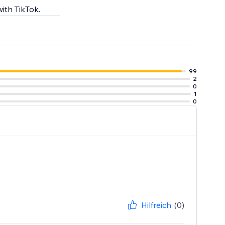
ith TikTok.
99
2
0
1
0
Hilfreich
(0)