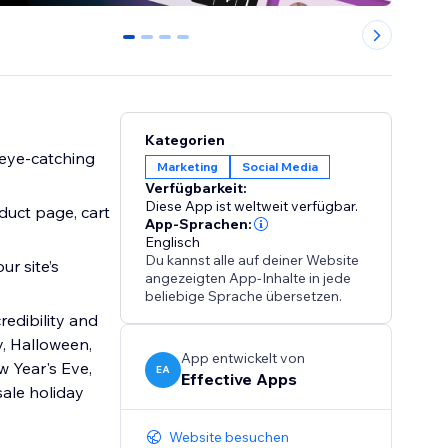
0
1
2
3
Kategorien
 eye-catching
Marketing
Social Media
Verfügbarkeit:
Diese App ist weltweit verfügbar.
uct page, cart
App-Sprachen:
Englisch
Du kannst alle auf deiner Website
ur site’s
angezeigten App-Inhalte in jede
beliebige Sprache übersetzen.
edibility and
y, Halloween,
App entwickelt von
 Year's Eve,
EA
Effective Apps
sale holiday
Website besuchen