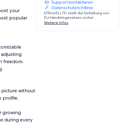
Support kontaktieren
Datenschutzrichtlinie
oost your
Effectify LTD stellt die Einhaltung von
most popular
EU-Handelsgesetzen sicher.
Weitere Infos
stomizable
 adjusting
gn freedom.
g.
 picture without
 profile,
ur growing
e during every