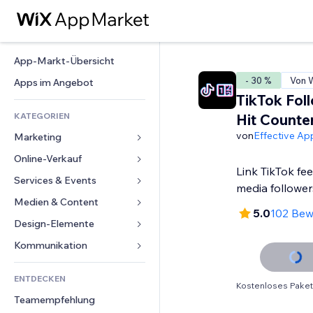
App-Markt-Übersicht
- 30 %
Von W
Apps im Angebot
TikTok Fol
KATEGORIEN
Hit Counte
von
Effective Ap
Marketing
Online-Verkauf
Anzeigen
Link TikTok fee
Mobil
Services & Events
Apps für Shops
media follower
Statistiken
Versand & Lieferung
Medien & Content
Hotels
5.0
102 Bew
Social Media
Verkaufen-Buttons
Events
Design-Elemente
Galerie
SEO
Online-Kurse
Restaurants
Musik
Karten & Navigation
Kommunikation 
Interaktion
Print on Demand
Immobilien
Podcasts
Datenschutz & Sicherheit
Formulare
Website-Einträge
Buchhaltung
ENTDECKEN
Buchungen
Fotografie
Uhr
Blog
Kostenloses Paket
E-Mail
Gutscheine & Treuebonus
Teamempfehlung
Video
Seiten-Vorlagen
Umfragen