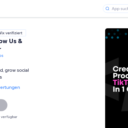
ix verifiziert
low Us &
r
ps
d, grow social
s
ertungen
 verfügbar