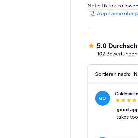
Note: TikTok Followers
App-Demo überp
5.0 Durchsch
102 Bewertungen
Sortieren nach:
N
Goldmanke
GO
good ap
takes too