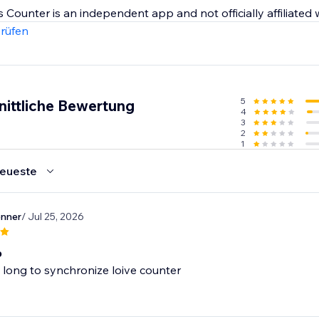
 Counter is an independent app and not officially affiliated w
rüfen
5
nittliche Bewertung
4
3
2
1
eueste
nner
/ Jul 25, 2026
p
 long to synchronize loive counter