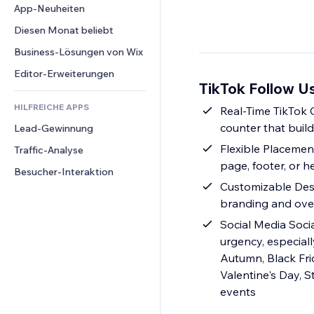
Conversion
Lagerlösungen
App-Neuheiten
PDF
Bildeffekte
Chat
Dropshipping
Dateifreigabe
Diesen Monat beliebt
Buttons & Menüs
Kommentare
Preise & Abonnements
News
Banner & Abzeichen
Business-Lösungen von Wix
Telefon
Crowdfunding
Content-Dienste
Taschenrechner
Community
Editor-Erweiterungen
Speisen & Getränke
TikTok Follow Us
Texteffekte
Suche
Bewertungen und Feedback
HILFREICHE APPS
Wetter
Real-Time TikTok C
CRM
counter that buil
Lead-Gewinnung
Diagramme & Tabellen
Flexible Placemen
Traffic-Analyse
page, footer, or h
Besucher-Interaktion
Customizable Desig
branding and ove
Social Media Soci
urgency, especial
Autumn, Black Fri
Valentine's Day, S
events