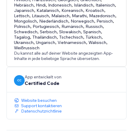
Hebräisch
,
Hindi
,
Indonesisch
,
Isländisch
,
Italienisch
,
Japanisch
,
Katalanisch
,
Koreanisch
,
Kroatisch
,
Lettisch
,
Litauisch
,
Malaiisch
,
Marathi
,
Mazedonisch
,
Mongolisch
,
Niederländisch
,
Norwegisch
,
Persisch
,
Polnisch
,
Portugiesisch
,
Rumänisch
,
Russisch
,
Schwedisch
,
Serbisch
,
Slowakisch
,
Spanisch
,
Tagalog
,
Thailändisch
,
Tschechisch
,
Türkisch
,
Ukrainisch
,
Ungarisch
,
Vietnamesisch
,
Walisisch
,
Weißrussisch
Du kannst alle auf deiner Website angezeigten App-
Inhalte in jede beliebige Sprache übersetzen.
App entwickelt von
CC
Certified Code
Website besuchen
Support kontaktieren
Datenschutzrichtlinie