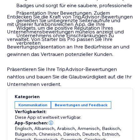
Badges und sorgt für eine saubere, professionelle
Präsentation Ihrer Bewertungen. Zudem
Entdecken Sie die Kraft von TripAdvisor-Bewertungen
genießen Sie unbegrenzte Seitenaufrufe und
mit unserer funktionsreichen App, die Ihre
Widgets, um die positive Reputation Ihres
Unternehmensbewertungen mühelos anzeigt und
Unternehmens ohne Einschränkungen zu
verwaltet. Von Starter bis Pro passen Sie Ihre
verbreiten
Bewertungspräsentation an Ihre Bedürfnisse an und
gewinnen das Vertrauen potenzieller Kunden.
Präsentieren Sie Ihre TripAdvisor-Bewertungen
nahtlos und bauen Sie die Glaubwürdigkeit auf, die Ihr
Unternehmen verdient.
Kategorien
Kommunikation
Bewertungen und Feedback
Verfügbarkeit:
Diese App ist weltweit verfügbar.
App-Sprachen:
Englisch
,
Albanisch
,
Arabisch
,
Armenisch
,
Baskisch
,
Bulgarisch
,
Chinesisch
,
Dänisch
,
Deutsch
,
Estnisch
,
Finnisch
,
Französisch
,
Georgisch
,
Griechisch
,