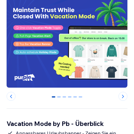
0
1
2
3
4
5
Vacation Mode by Pb - Überblick
Anpassbares Urlaubsbanner - Zeigen Sie ein