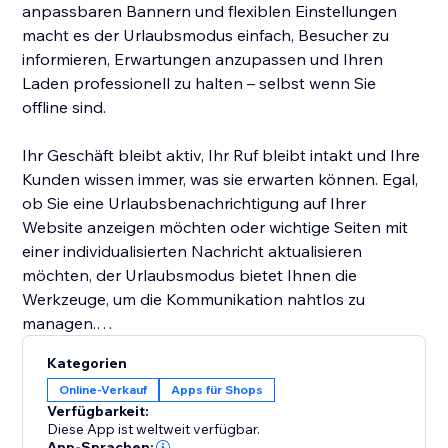
anpassbaren Bannern und flexiblen Einstellungen
macht es der Urlaubsmodus einfach, Besucher zu
informieren, Erwartungen anzupassen und Ihren
Laden professionell zu halten – selbst wenn Sie
offline sind.
Ihr Geschäft bleibt aktiv, Ihr Ruf bleibt intakt und Ihre
Kunden wissen immer, was sie erwarten können. Egal,
ob Sie eine Urlaubsbenachrichtigung auf Ihrer
Website anzeigen möchten oder wichtige Seiten mit
einer individualisierten Nachricht aktualisieren
möchten, der Urlaubsmodus bietet Ihnen die
Werkzeuge, um die Kommunikation nahtlos zu
managen.
Kategorien
Genießen Sie Ihren Urlaub sorgenfrei – Der
Online-Verkauf
Apps für Shops
Urlaubsmodus gewährleistet, dass Ihr Geschäft
Verfügbarkeit:
reibungslos und transparent weiterläuft, auch wenn
Diese App ist weltweit verfügbar.
Sie abwesend sind.
App-Sprachen: