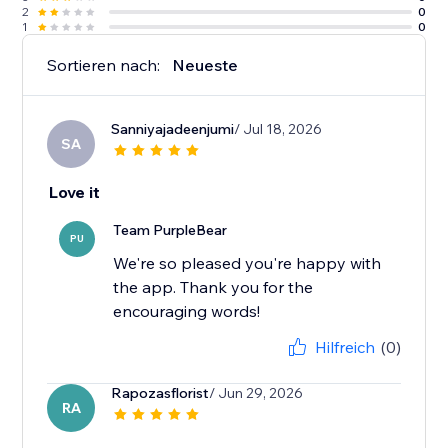
2
0
1
0
Sortieren nach:
Neueste
Sanniyajadeenjumi
/ Jul 18, 2026
SA
Love it
Team PurpleBear
PU
We're so pleased you're happy with
the app. Thank you for the
encouraging words!
Hilfreich
(0)
Rapozasflorist
/ Jun 29, 2026
RA