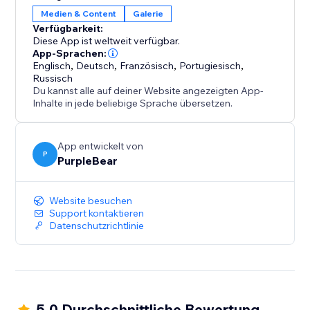
Verwandeln Sie Ihre Vimeo-Videos in eine
Medien & Content
Galerie
leistungsstarke visuelle Präsentation, die Ihr Publikum
Verfügbarkeit:
fesselt und das Website-Erlebnis verbessert.
Diese App ist weltweit verfügbar.
App-Sprachen:
Englisch
,
Deutsch
,
Französisch
,
Portugiesisch
,
Russisch
Du kannst alle auf deiner Website angezeigten App-
Inhalte in jede beliebige Sprache übersetzen.
App entwickelt von
P
PurpleBear
Website besuchen
Support kontaktieren
Datenschutzrichtlinie
5.0 Durchschnittliche Bewertung