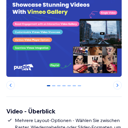
0
1
2
3
4
5
6
Video - Überblick
Mehrere Layout-Optionen - Wählen Sie zwischen
Raster, Wiedergabeliste oder Slider-Formaten, um