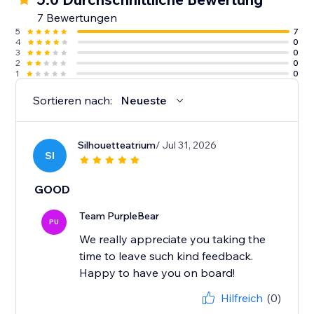
7 Bewertungen
5
7
4
0
3
0
2
0
1
0
Sortieren nach:
Neueste
Silhouetteatrium
/ Jul 31, 2026
SI
GOOD
Team PurpleBear
PU
We really appreciate you taking the
time to leave such kind feedback.
Happy to have you on board!
Hilfreich
(0)