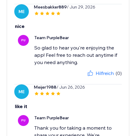
Meesbakker889
/ Jun 29, 2026
ME
nice
Team PurpleBear
PU
So glad to hear you're enjoying the
app! Feel free to reach out anytime if
you need anything.
Hilfreich
(0)
Meijer1988
/ Jun 26, 2026
ME
like it
Team PurpleBear
PU
Thank you for taking a moment to
share your experience. We're