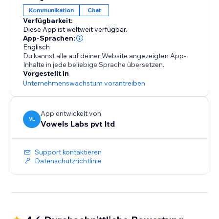
und mehr Ihrer WhatsApp- und anderen Chat-
Kommunikation
Chat
Schaltflächen anpassen. Nutzen Sie außerdem
Verfügbarkeit:
erweiterte Optionen, um Ihr Chat-Widget für
Diese App ist weltweit verfügbar.
maximale Conversions zu optimieren. Sie könnten
App-Sprachen:
Ihren qualifizierten Besuchern
Englisch
Du kannst alle auf deiner Website angezeigten App-
Inhalte in jede beliebige Sprache übersetzen.
Vorgestellt in
Unternehmenswachstum vorantreiben
App entwickelt von
VL
Vowels Labs pvt ltd
Support kontaktieren
Datenschutzrichtlinie