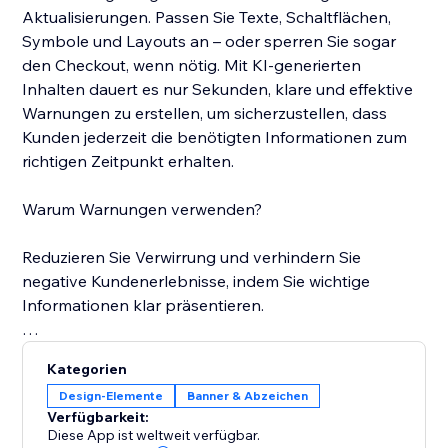
Aktualisierungen. Passen Sie Texte, Schaltflächen,
Symbole und Layouts an – oder sperren Sie sogar
den Checkout, wenn nötig. Mit KI-generierten
Inhalten dauert es nur Sekunden, klare und effektive
Warnungen zu erstellen, um sicherzustellen, dass
Kunden jederzeit die benötigten Informationen zum
richtigen Zeitpunkt erhalten.
Warum Warnungen verwenden?
Reduzieren Sie Verwirrung und verhindern Sie
negative Kundenerlebnisse, indem Sie wichtige
Informationen klar präsentieren.
Vermeiden Sie Probleme im Zusammenhang mit
Kategorien
eingeschränkten oder besonderen Produkten.
Design-Elemente
Banner & Abzeichen
Verfügbarkeit:
Erhalten Sie einen gepflegten und
Diese App ist weltweit verfügbar.