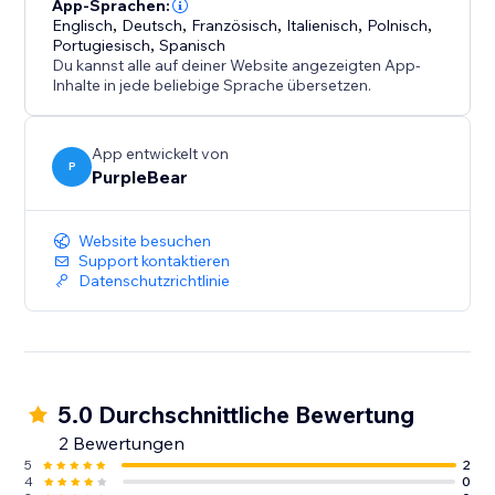
vertrauenswürdigen Shop mit vollständig
App-Sprachen:
Englisch
,
Deutsch
,
Französisch
,
Italienisch
,
Polnisch
,
anpassbaren Benachrichtigungen.
Portugiesisch
,
Spanisch
Du kannst alle auf deiner Website angezeigten App-
Kommunizieren Sie klar, schützen Sie Ihre Kunden und
Inhalte in jede beliebige Sprache übersetzen.
optimieren Sie den Kaufprozess – starten Sie noch
heute mit Warnungen.
App entwickelt von
P
PurpleBear
Website besuchen
Support kontaktieren
Datenschutzrichtlinie
5.0 Durchschnittliche Bewertung
2 Bewertungen
5
2
4
0