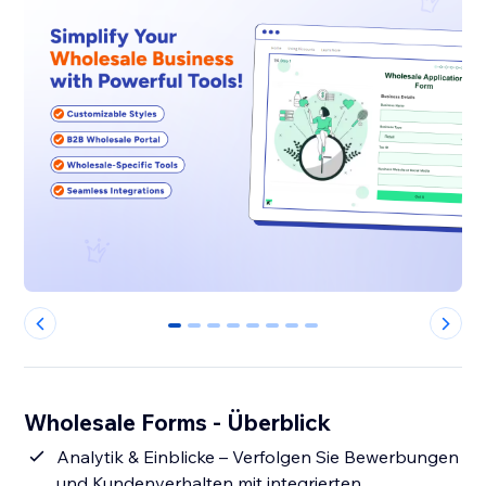
0
1
2
3
4
5
6
7
Wholesale Forms - Überblick
Analytik & Einblicke – Verfolgen Sie Bewerbungen
und Kundenverhalten mit integrierten