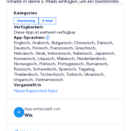
Inhalte in deine E-Mails einfügen, um ein bestimmtes
Produktangebot, eine Veranstaltung oder einen
Kategorien
Service zu bewerben.
Marketing
E-Mail
Verfügbarkeit:
Verfolge und analysiere den Mehrwert deiner E-Mail-
Diese App ist weltweit verfügbar.
Kampagnen und erfahre, wie sie zu deinem
App-Sprachen:
Englisch
,
Arabisch
,
Bulgarisch
,
Chinesisch
,
Dänisch
,
Unternehmenserfolg beitragen.
Deutsch
,
Finnisch
,
Französisch
,
Griechisch
,
Hebräisch
,
Hindi
,
Indonesisch
,
Italienisch
,
Japanisch
,
Wix bietet interne Spam-Filter, um eine hohe
Koreanisch
,
Litauisch
,
Malaiisch
,
Niederländisch
,
Norwegisch
,
Polnisch
,
Portugiesisch
,
Rumänisch
,
Zustellbarkeit zu erzielen.
Russisch
,
Schwedisch
,
Spanisch
,
Tagalog
,
Thailändisch
,
Tschechisch
,
Türkisch
,
Ukrainisch
,
Es sind Preispläne verfügbar, die dir mehr bieten,
Ungarisch
,
Vietnamesisch
Vorgestellt in
Hipaa Supported Apps
App entwickelt von
W
Wix