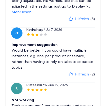
being adjustable. No worries, alle that can be
adjusted in the settings: just go to Display >...
Mehr lesen
Hilfreich
(3)
Kevinsharp
/ Jul 7, 2026
KE
Improvement suggestion
Would be better if you could have multiple
instances, e.g. one per product or service,
rather than having to rely on tabs to separate
topics
Hilfreich
(2)
Risteasv071
/ Jun 19, 2026
RI
Not working
Took me around 2 hours to create and answer