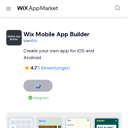
Wix Mobile App Builder
von
Wix
Create your own app for iOS and
Android
4.7
3 Bewertungen
Integriert